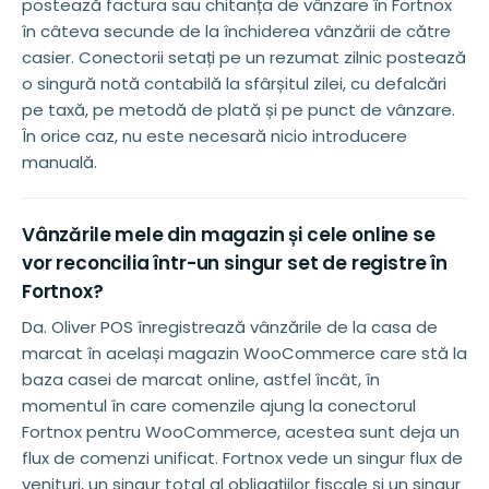
postează factura sau chitanța de vânzare în Fortnox
în câteva secunde de la închiderea vânzării de către
casier. Conectorii setați pe un rezumat zilnic postează
o singură notă contabilă la sfârșitul zilei, cu defalcări
pe taxă, pe metodă de plată și pe punct de vânzare.
În orice caz, nu este necesară nicio introducere
manuală.
Vânzările mele din magazin și cele online se
vor reconcilia într-un singur set de registre în
Fortnox?
Da. Oliver POS înregistrează vânzările de la casa de
marcat în același magazin WooCommerce care stă la
baza casei de marcat online, astfel încât, în
momentul în care comenzile ajung la conectorul
Fortnox pentru WooCommerce, acestea sunt deja un
flux de comenzi unificat. Fortnox vede un singur flux de
venituri, un singur total al obligațiilor fiscale și un singur