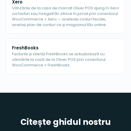
Xero
Vânzările de la casa de marcat Oliver POS ajung în Xero
ca facturi sau înregistrări zilnice în jurnal prin conectorul
WooCommerce + Xero — aceleași coduri fiscale,
același plan de conturi ca și magazinul tău online.
FreshBooks
Facturile și clienții FreshBooks se actualizează cu
vânzările la casă de la Oliver POS prin conectorul
WooCommerce + FreshBooks.
Citește ghidul nostru