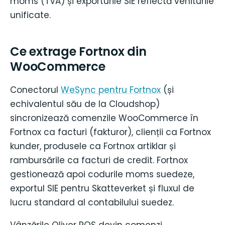
moms (TVA) și exporturile SIE reflectă veniturile
unificate.
Ce extrage Fortnox din
WooCommerce
Conectorul
WeSync pentru Fortnox
(și
echivalentul său de la Cloudshop)
sincronizează comenzile WooCommerce în
Fortnox ca facturi (fakturor), clienții ca Fortnox
kunder, produsele ca Fortnox artiklar și
rambursările ca facturi de credit. Fortnox
gestionează apoi codurile moms suedeze,
exportul SIE pentru Skatteverket și fluxul de
lucru standard al contabilului suedez.
Vânzările Oliver POS devin comenzi