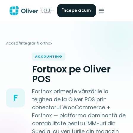
🇷🇴
Începe acum
Acasă
/
Integrări
/
Fortnox
ACCOUNTING
Fortnox pe Oliver
POS
Fortnox primește vânzările la
F
tejghea de la Oliver POS prin
conectorul WooCommerce +
Fortnox — platforma dominantă de
contabilitate pentru IMM-uri din
Suedia, cu veniturile din magazin