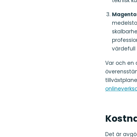
teknisk k
Magento
medelstor
skalbarhe
profession
värdefull
Var och en a
överensstäm
tillväxtpla
onlineverk
Kostn
Det är avgör