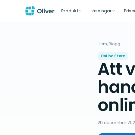
Produkt
Lösningar
Prise
Hem
/
Blogg
Online Store
Att v
hand
onli
20 december 202