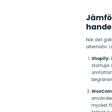
Jämför
hande
När det gäl
alternativ. 
Shopify:
D
startups
omfattan
begränsni
WooCom
använder 
mycket fl