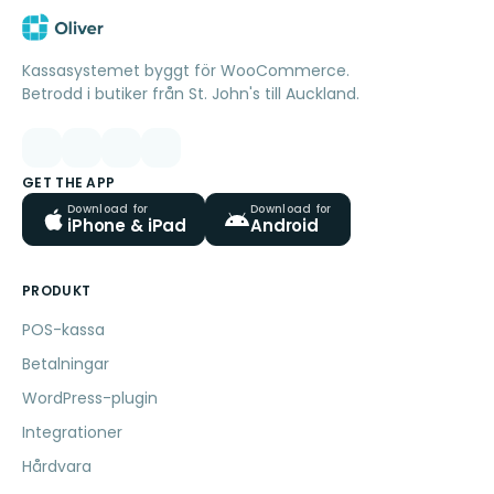
Kassasystemet byggt för WooCommerce.
Betrodd i butiker från St. John's till Auckland.
GET THE APP
Download for
Download for
iPhone & iPad
Android
PRODUKT
POS-kassa
Betalningar
WordPress-plugin
Integrationer
Hårdvara