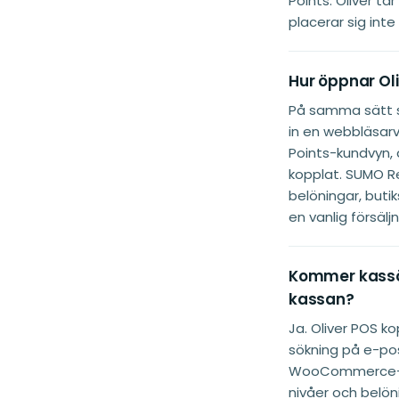
Points. Oliver ta
placerar sig inte
Hur öppnar Ol
På samma sätt 
in en webbläsa
Points-kundvyn
kopplat. SUMO Re
belöningar, buti
en vanlig försäljn
Kommer kassör
kassan?
Ja. Oliver POS 
sökning på e-pos
WooCommerce-pl
nivåer och belön