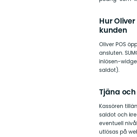
Hur Olive
kunden
Oliver POS ö
ansluten. SUM
inlösen-widget
saldot).
Tjäna och
Kassören till
saldot och kre
eventuell nivå
utlösas på web