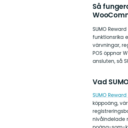
Så funger
WooComm
SUMO Reward P
funktionsrika
värvningar, re
POS öppnar W
ansluten, så S
Vad SUMO
SUMO Reward 
köppoäng, vär
registrerings
nivåindelade
poäng-som-ko