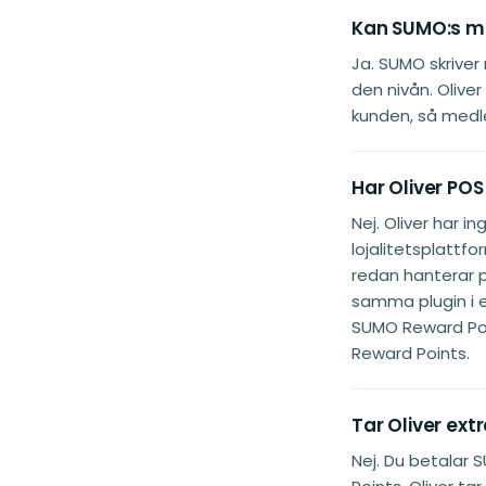
Kan SUMO:s me
Ja. SUMO skrive
den nivån. Oliv
kunden, så medle
Har Oliver PO
Nej. Oliver har 
lojalitetsplatt
redan hanterar p
samma plugin i 
SUMO Reward Poi
Reward Points.
Tar Oliver ex
Nej. Du betalar 