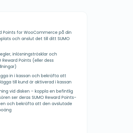
G
rd Points for WooCommerce på din
s och anslut det till ditt SUMO
egler, inlösningströsklar och
O Reward Points (eller dess
ningar)
logga in i kassan och bekräfta att
ga till kund är aktiverad i kassan
jning vid disken – koppla en befintlig
ssören ser deras SUMO Reward Points-
ösen och bekräfta att den avslutade
 poäng