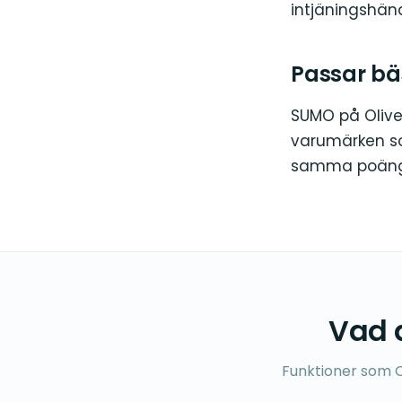
intjäningshänd
Passar bäs
SUMO på Olive
varumärken som
samma poängmo
Vad d
Funktioner som O