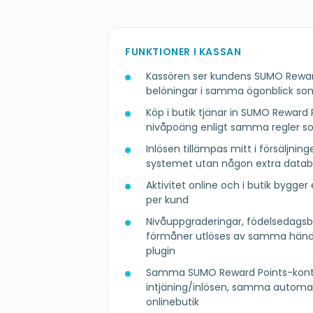
FUNKTIONER I KASSAN
Kassören ser kundens SUMO Rewar
belöningar i samma ögonblick som
Köp i butik tjänar in SUMO Reward
nivåpoäng enligt samma regler so
Inlösen tillämpas mitt i försäljnin
systemet utan någon extra data
Aktivitet online och i butik bygger e
per kund
Nivåuppgraderingar, födelsedagsb
förmåner utlöses av samma hän
plugin
Samma SUMO Reward Points-konto
intjäning/inlösen, samma automat
onlinebutik