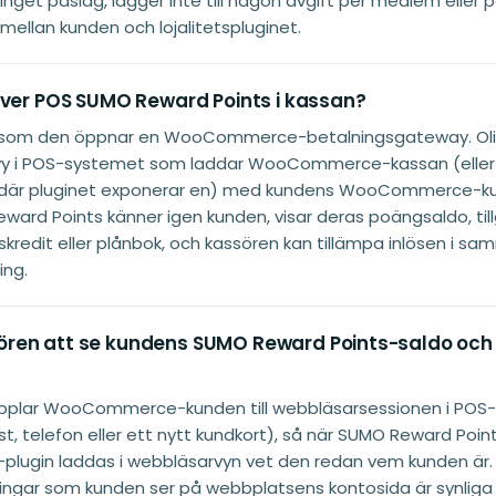
r inget påslag, lägger inte till någon avgift per medlem eller p
 mellan kunden och lojalitetspluginet.
iver POS SUMO Reward Points i kassan?
som den öppnar en WooCommerce-betalningsgateway. Oli
rvy i POS-systemet som laddar WooCommerce-kassan (elle
, där pluginet exponerar en) med kundens WooCommerce-ku
ward Points känner igen kunden, visar deras poängsaldo, til
kskredit eller plånbok, och kassören kan tillämpa inlösen i s
ing.
en att se kundens SUMO Reward Points-saldo och 
kopplar WooCommerce-kunden till webbläsarsessionen i POS
t, telefon eller ett nytt kundkort), så när SUMO Reward Point
ugin laddas i webbläsarvyn vet den redan vem kunden är
ingar som kunden ser på webbplatsens kontosida är synliga 