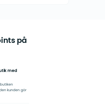
ints på
butik med
butiken
r den kunden gör