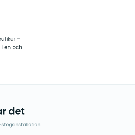
utiker –
 i en och
ar det
stegsinstallation