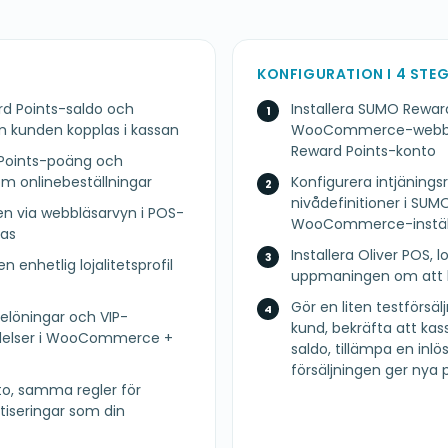
KONFIGURATION I 4 STE
d Points-saldo och
Installera SUMO Rewa
 kunden kopplas i kassan
WooCommerce-webbplat
Reward Points-konto
 Points-poäng och
m onlinebeställningar
Konfigurera intjäningsr
nivådefinitioner i SUM
gen via webbläsarvyn i POS-
WooCommerce-inställ
bas
Installera Oliver POS, 
n enhetlig lojalitetsprofil
uppmaningen om att läg
Gör en liten testförsäl
elöningar och VIP-
kund, bekräfta att ka
delser i WooCommerce +
saldo, tillämpa en inl
försäljningen ger nya
, samma regler för
iseringar som din