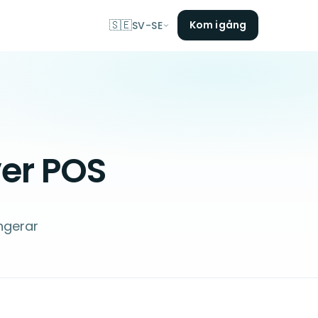
🇸🇪
Kom igång
SV-SE
er POS
ngerar