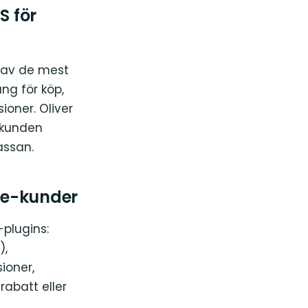
S för
 av de mest
ng för köp,
ioner. Oliver
 kunden
assan.
ce-kunder
-plugins:
),
ioner,
abatt eller