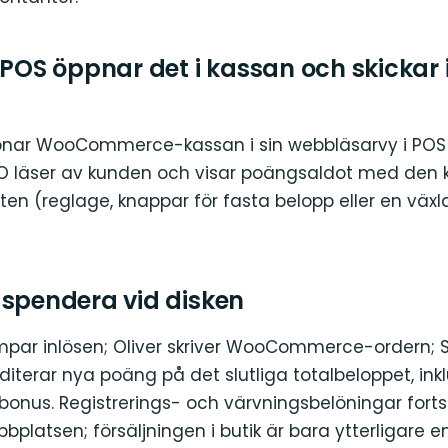
r POS öppnar det i kassan och skicka
ppnar WooCommerce-kassan i sin webbläsarvy i PO
O läser av kunden och visar poängsaldot med den 
en (reglage, knappar för fasta belopp eller en växla
 spendera vid disken
ämpar inlösen; Oliver skriver WooCommerce-ordern;
diterar nya poäng på det slutliga totalbeloppet, ink
bonus. Registrerings- och värvningsbelöningar forts
bplatsen; försäljningen i butik är bara ytterligare e