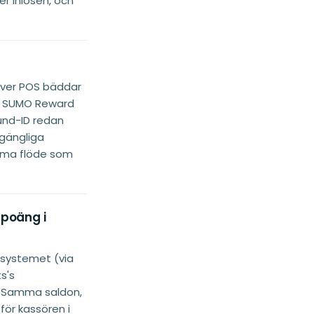
er inlösen, och
ver POS bäddar
r SUMO Reward
nd-ID redan
lgängliga
amma flöde som
poäng i
-systemet (via
s's
. Samma saldon,
för kassören i