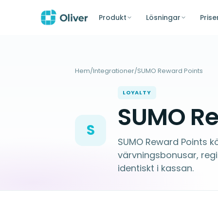
Produkt
Lösningar
Prise
Hem
/
Integrationer
/
SUMO Reward Points
LOYALTY
SUMO Rew
S
SUMO Reward Points kö
värvningsbonusar, reg
identiskt i kassan.