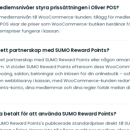
dlemsnivåer styra prissättningen i Oliver POS?
r medlemsnivån till WooCommerce-kunden; tillägg för medlem
er POS visar de priser som WooCommerce-butiken beräknar f
mspriser fungerar i kassan.
S ett partnerskap med SUMO Reward Points?
inget partnerskap med SUMO Reward Points eller någon annan
form. Vi stöder SUMO Reward Points eftersom dess WooComm
oäng, saldon, belöningar och inlösen för din onlinebutik – oc
en webbläsarvy i kassan, med WooCommerce-kunden redan 
nts-konto, dina medlemmar och dina regler förblir mellan 
tra betalt för att använda SUMO Reward Points?
SUMO Reward Points's publicerade standardpriser direkt till