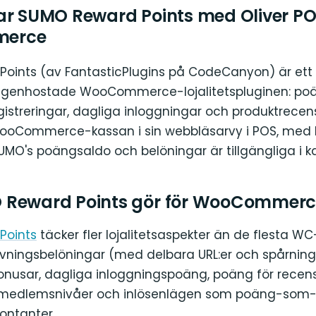
ar SUMO Reward Points med Oliver PO
erce
oints (av FantasticPlugins på CodeCanyon) är ett
 egenhostade WooCommerce-lojalitetspluginen: poä
gistreringar, dagliga inloggningar och produktrecens
ooCommerce-kassan i sin webbläsarvy i POS, med
UMO's poängsaldo och belöningar är tillgängliga i k
 Reward Points gör för WooCommer
Points
täcker fler lojalitetsaspekter än de flesta WC
vningsbelöningar (med delbara URL:er och spårning
bonusar, dagliga inloggningspoäng, poäng för recens
 medlemsnivåer och inlösenlägen som poäng-som-r
ntanter.