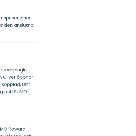
spriser läser
ör den anslutna
erce-plugin
h Oliver öppnar
kopplad. Ditt
dig och SUMO
 SUMO Reward