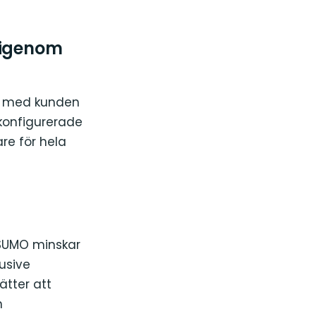
r igenom
S med kunden
konfigurerade
re för hela
 SUMO minskar
lusive
ätter att
n