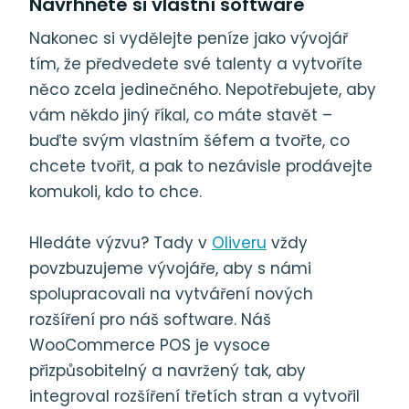
Navrhněte si vlastní software
Nakonec si vydělejte peníze jako vývojář
tím, že předvedete své talenty a vytvoříte
něco zcela jedinečného. Nepotřebujete, aby
vám někdo jiný říkal, co máte stavět –
buďte svým vlastním šéfem a tvořte, co
chcete tvořit, a pak to nezávisle prodávejte
komukoli, kdo to chce.
Hledáte výzvu? Tady v
Oliveru
vždy
povzbuzujeme vývojáře, aby s námi
spolupracovali na vytváření nových
rozšíření pro náš software. Náš
WooCommerce POS je vysoce
přizpůsobitelný a navržený tak, aby
integroval rozšíření třetích stran a vytvořil