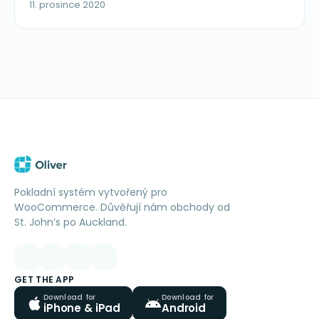
11. prosince 2020
Pokladní systém vytvořený pro
WooCommerce. Důvěřují nám obchody od
St. John’s po Auckland.
GET THE APP
Download for
Download for
iPhone & iPad
Android