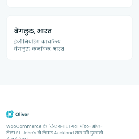
बेंगलुरु, भारत
इंजीनियरिंग कार्यालय
बेंगलुरु, कर्नाटक, भारत
WooCommerce के लिए बनाया गया पॉइंट-ऑफ़-
सेल। St. John’s से लेकर Auckland तक की दुकानों