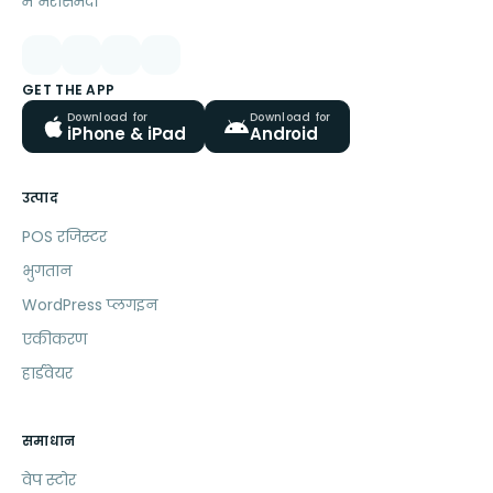
में भरोसेमंद।
GET THE APP
Download for
Download for
iPhone & iPad
Android
उत्पाद
POS रजिस्टर
भुगतान
WordPress प्लगइन
एकीकरण
हार्डवेयर
समाधान
वेप स्टोर