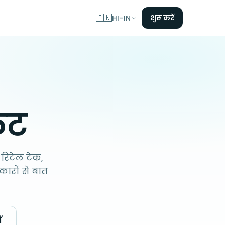
🇮🇳
शुरू करें
HI-IN
किट
 रिटेल टेक,
ारों से बात
ं