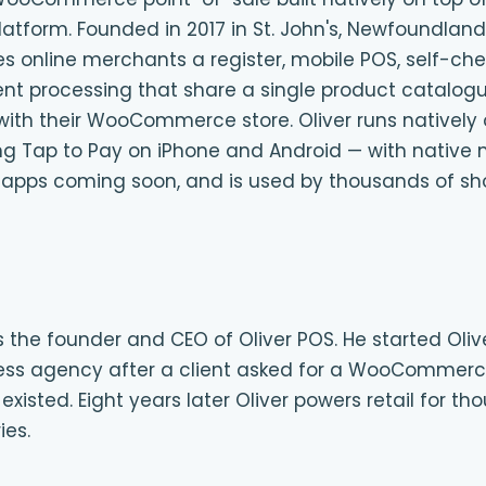
form. Founded in 2017 in St. John's, Newfoundland
ves online merchants a register, mobile POS, self-che
t processing that share a single product catalogu
ith their WooCommerce store. Oliver runs natively
ing Tap to Pay on iPhone and Android — with nativ
apps coming soon, and is used by thousands of sh
s the founder and CEO of Oliver POS. He started Olive
ess agency after a client asked for a WooCommerc
xisted. Eight years later Oliver powers retail for th
ies.