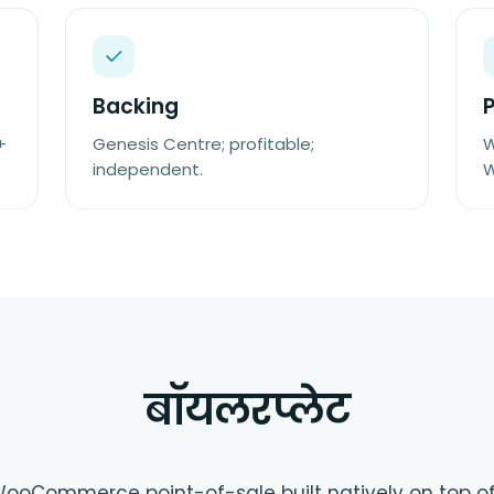
Backing
+
Genesis Centre; profitable;
W
independent.
W
बॉयलरप्लेट
WooCommerce point-of-sale built natively on top o