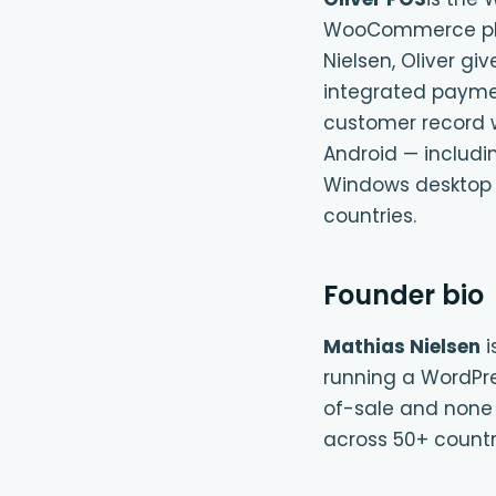
WooCommerce plat
Nielsen, Oliver gi
integrated paymen
customer record w
Android — includ
Windows desktop 
countries.
Founder bio
Mathias Nielsen
i
running a WordPr
of-sale and none e
across 50+ countr