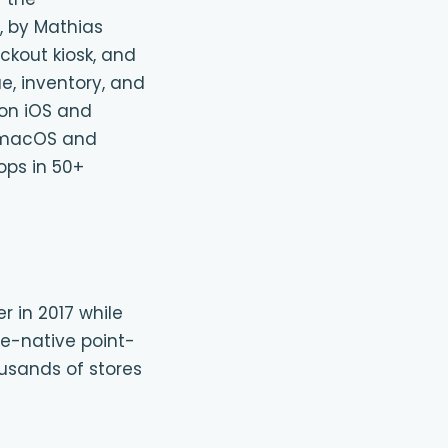
, by Mathias
ckout kiosk, and
e, inventory, and
 on iOS and
e macOS and
ops in 50+
r in 2017 while
e-native point-
ousands of stores