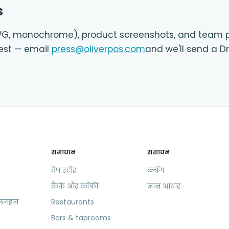
s
 SVG, monochrome), product screenshots, and team 
est — email
press@oliverpos.com
and we'll send a Dr
समाधान
संसाधन
वेप स्टोर
ब्लॉग
कैफ़े और कॉफ़ी
ज्ञान आधार
्लगइन
Restaurants
Bars & taprooms