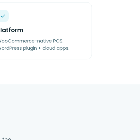
Platform
ooCommerce-native POS.
ordPress plugin + cloud apps.
f the