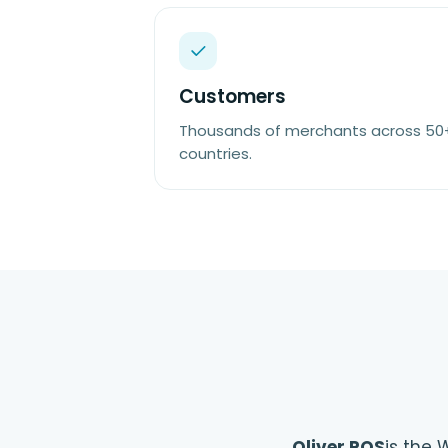
Customers
Thousands of merchants across 50
countries.
Oliver POS
is the 