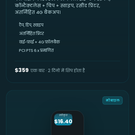
कॉन्टैक्टलेस + चिप + स्वाइप, रसीद प्रिंटर,
अंतर्निहित 4G बैकअप।
टैप, डिप, स्वाइप
अंतर्निहित प्रिंटर
वाई-फ़ाई + 4G फ़ॉलबैक
PCI PTS 6.x प्रमाणित
$359
एक बार · 2 दिनों में शिप होता है
मोबाइल
स्वीकृत
$16.40