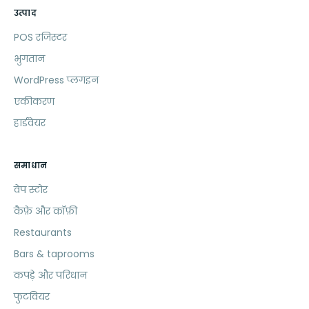
उत्पाद
POS रजिस्टर
भुगतान
WordPress प्लगइन
एकीकरण
हार्डवेयर
समाधान
वेप स्टोर
कैफ़े और कॉफ़ी
Restaurants
Bars & taprooms
कपड़े और परिधान
फुटवियर