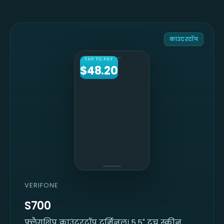
काउंटरटॉप
TAP TO PAY
$48.20
VERIFONE
S700
फ्लैगशिप काउंटरटॉप टर्मिनल। 5.5" टच स्क्रीन,