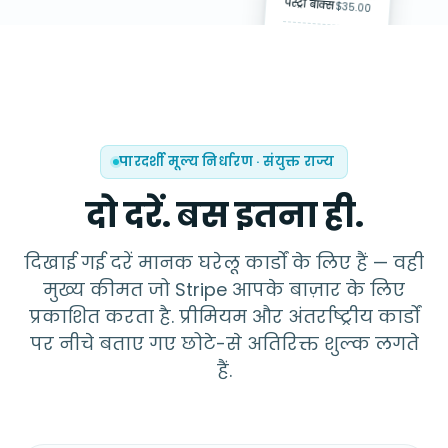
पेस्ट्री बॉक्स
$35.00
Tap to Pay on
iPhone
कुल
$48.20
भुगतान
किया गया
· Visa
कार्ड को ऊपर के
··4821
पास रखें
पारदर्शी मूल्य निर्धारण
·
संयुक्त राज्य
रद्द करें
दो दरें. बस इतना ही.
दिखाई गई दरें मानक घरेलू कार्डों के लिए हैं — वही
मुख्य कीमत जो Stripe आपके बाज़ार के लिए
प्रकाशित करता है. प्रीमियम और अंतर्राष्ट्रीय कार्डों
पर नीचे बताए गए छोटे-से अतिरिक्त शुल्क लगते
हैं.