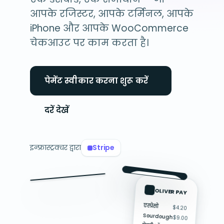
आपके रजिस्टर, आपके टर्मिनल, आपके
iPhone और आपके WooCommerce
चेकआउट पर काम करता है।
पेमेंट स्वीकार करना शुरू करें
दरें देखें
इन्फ़्रास्ट्रक्चर द्वारा
Stripe
Tap to
देय राशि
Pay
OLIVER PAY
$48.20
OLIVER PAY
एस्प्रेसो
$4.20
$48.20
Sourdough
$9.00