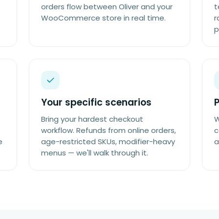
orders flow between Oliver and your
t
WooCommerce store in real time.
r
p
Your specific scenarios
P
Bring your hardest checkout
W
workflow. Refunds from online orders,
c
e
age-restricted SKUs, modifier-heavy
a
menus — we'll walk through it.