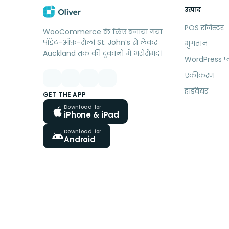
उत्पाद
POS रजिस्टर
WooCommerce के लिए बनाया गया
पॉइंट-ऑफ़-सेल। St. John’s से लेकर
भुगतान
Auckland तक की दुकानों में भरोसेमंद।
WordPress प
एकीकरण
हार्डवेयर
GET THE APP
Download for
iPhone & iPad
Download for
Android