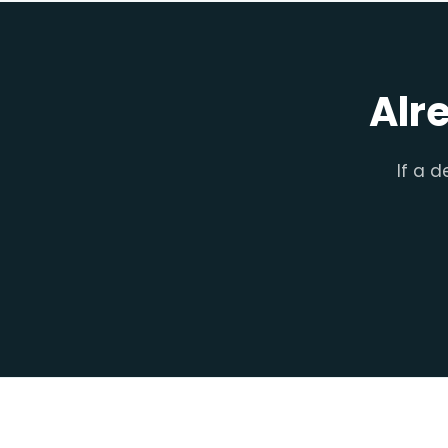
Alr
If a d