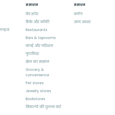
समाधान
संसाधन
वेप स्टोर
ब्लॉग
कैफ़े और कॉफ़ी
ज्ञान आधार
्लगइन
Restaurants
Bars & taprooms
कपड़े और परिधान
फुटवियर
खेल का सामान
Grocery &
convenience
Pet stores
Jewelry stores
Bookstores
विकल्पों की तुलना करें