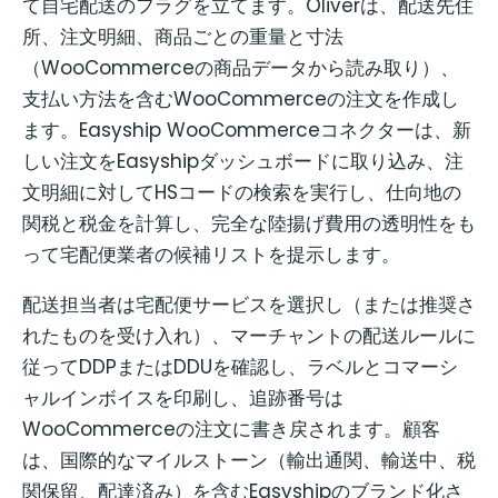
て自宅配送のフラグを立てます。Oliverは、配送先住
所、注文明細、商品ごとの重量と寸法
（WooCommerceの商品データから読み取り）、
支払い方法を含むWooCommerceの注文を作成し
ます。Easyship WooCommerceコネクターは、新
しい注文をEasyshipダッシュボードに取り込み、注
文明細に対してHSコードの検索を実行し、仕向地の
関税と税金を計算し、完全な陸揚げ費用の透明性をも
って宅配便業者の候補リストを提示します。
配送担当者は宅配便サービスを選択し（または推奨さ
れたものを受け入れ）、マーチャントの配送ルールに
従ってDDPまたはDDUを確認し、ラベルとコマーシ
ャルインボイスを印刷し、追跡番号は
WooCommerceの注文に書き戻されます。顧客
は、国際的なマイルストーン（輸出通関、輸送中、税
関保留、配達済み）を含むEasyshipのブランド化さ