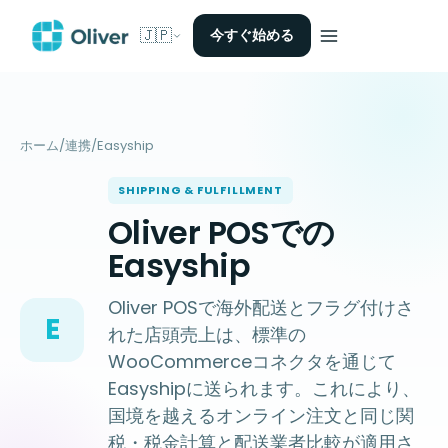
🇯🇵
今すぐ始める
ホーム
/
連携
/
Easyship
SHIPPING & FULFILLMENT
Oliver POSでの
Easyship
Oliver POSで海外配送とフラグ付けさ
E
れた店頭売上は、標準の
WooCommerceコネクタを通じて
Easyshipに送られます。これにより、
国境を越えるオンライン注文と同じ関
税・税金計算と配送業者比較が適用さ