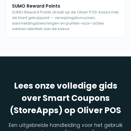
SUMO Reward Points
SUMO Reward Points draait op de Oliver POS-kassa met
de klant gekoppeld — verwijzingsbonussen,
aanmeldingsbeloningen en punten-voor-acties
werken identiek aan de kassa.
Lees onze volledige gids
over Smart Coupons
(StoreApps) op Oliver POS
Een uitgebreide handleiding voor het gebruik