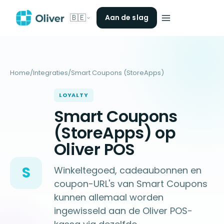
🇧🇪
Aan de slag
Home
/
Integraties
/
Smart Coupons (StoreApps)
LOYALTY
Smart Coupons
(StoreApps) op
Oliver POS
S
Winkeltegoed, cadeaubonnen en
coupon-URL's van Smart Coupons
kunnen allemaal worden
ingewisseld aan de Oliver POS-