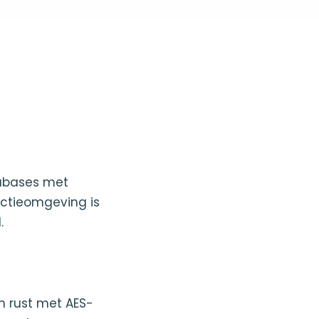
tabases met
uctieomgeving is
.
n rust met AES-