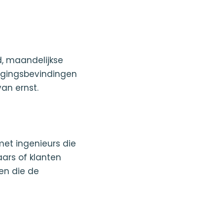
d, maandelijkse
ligingsbevindingen
an ernst.
et ingenieurs die
ars of klanten
nen die de