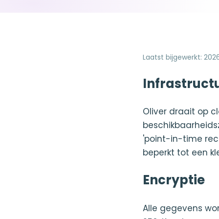
Laatst bijgewerkt
:
202
Infrastruct
Oliver draait op 
beschikbaarheids
'point-in-time re
beperkt tot een k
Encryptie
Alle gegevens wor