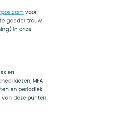
erpos.com
voor
te goeder trouw
ng) in onze
ess en
eel kiezen, MFA
ten en periodiek
k van deze punten.