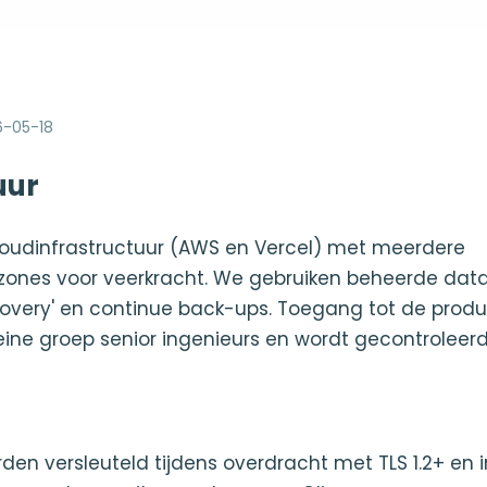
6-05-18
uur
cloudinfrastructuur (AWS en Vercel) met meerdere
zones voor veerkracht. We gebruiken beheerde da
covery' en continue back-ups. Toegang tot de prod
leine groep senior ingenieurs en wordt gecontroleerd
den versleuteld tijdens overdracht met TLS 1.2+ en i