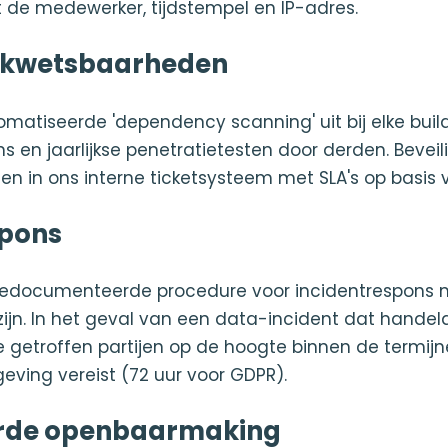
 de medewerker, tijdstempel en IP-adres.
 kwetsbaarheden
atiseerde 'dependency scanning' uit bij elke buil
ns en jaarlijkse penetratietesten door derden. Bevei
n in ons interne ticketsysteem met SLA's op basis v
spons
documenteerde procedure voor incidentrespons m
ijn. In het geval van een data-incident dat handela
de getroffen partijen op de hoogte binnen de termij
geving vereist (72 uur voor GDPR).
rde openbaarmaking