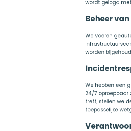
wordt gelogd met
Beheer van
We voeren geautom
infrastructuursca
worden bijgehoude
Incidentre
We hebben een ge
24/7 oproepbaar z
treft, stellen we 
toepasselijke wet
Verantwoo