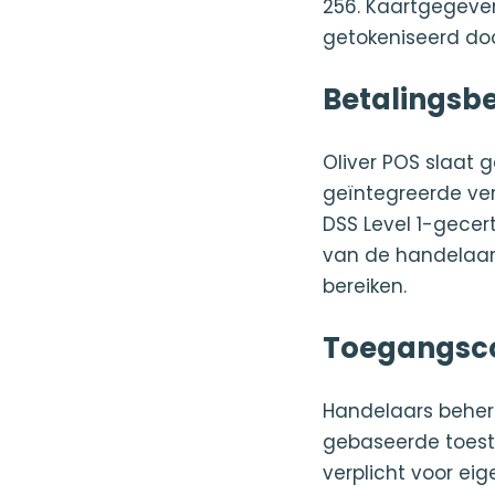
256. Kaartgegeve
getokeniseerd do
Betalingsbe
Oliver POS slaat
geïntegreerde verw
DSS Level 1-gecert
van de handelaar
bereiken.
Toegangsco
Handelaars behere
gebaseerde toeste
verplicht voor ei