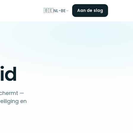
🇧🇪
Aan de slag
NL-BE
id
schermt —
eiliging en