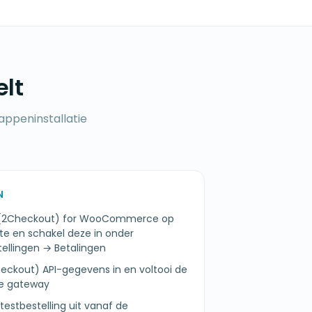
elt
tappeninstallatie
N
ne (2Checkout) for WooCommerce op
 en schakel deze in onder
llingen → Betalingen
eckout) API-gegevens in en voltooi de
de gateway
testbestelling uit vanaf de