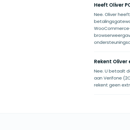
Heeft Oliver 
Nee. Oliver hee
betalingsgatew
WooCommerce-ga
browserweergave
ondersteuningsco
Rekent Oliver
Nee. U betaalt 
aan Verifone (2
rekent geen ext