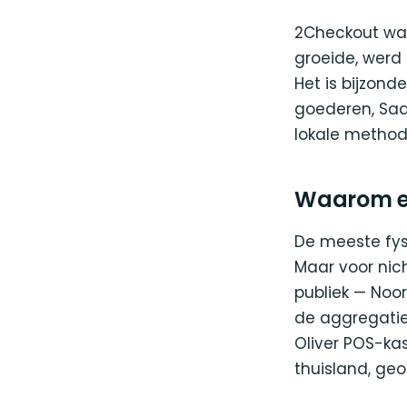
2Checkout was
groeide, werd
Het is bijzon
goederen, Saa
lokale method
Waarom ee
De meeste fys
Maar voor nic
publiek — Noor
de aggregatie
Oliver POS-kas
thuisland, ge