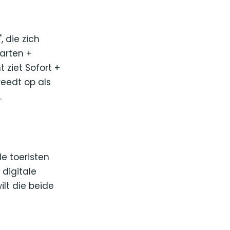
 die zich
arten +
 ziet Sofort +
reedt op als
.
le toeristen
 digitale
lt die beide