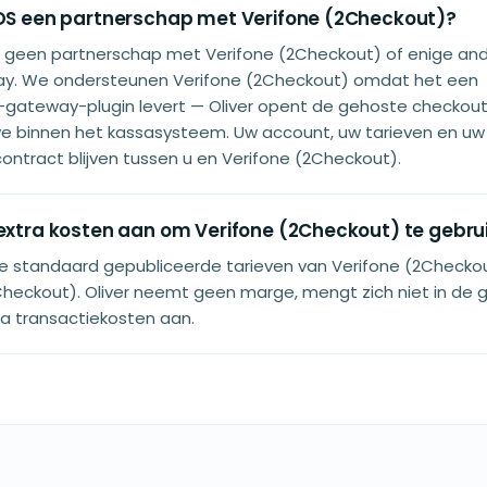
POS een partnerschap met Verifone (2Checkout)?
ft geen partnerschap met Verifone (2Checkout) of enige an
ay. We ondersteunen Verifone (2Checkout) omdat het een
teway-plugin levert — Oliver opent de gehoste checkout 
 binnen het kassasysteem. Uw account, uw tarieven en uw
ntract blijven tussen u en Verifone (2Checkout).
 extra kosten aan om Verifone (2Checkout) te gebru
de standaard gepubliceerde tarieven van Verifone (2Checko
Checkout). Oliver neemt geen marge, mengt zich niet in de
ra transactiekosten aan.