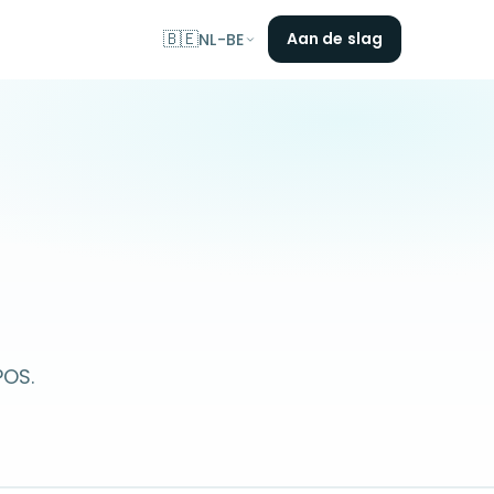
🇧🇪
Aan de slag
NL-BE
POS.