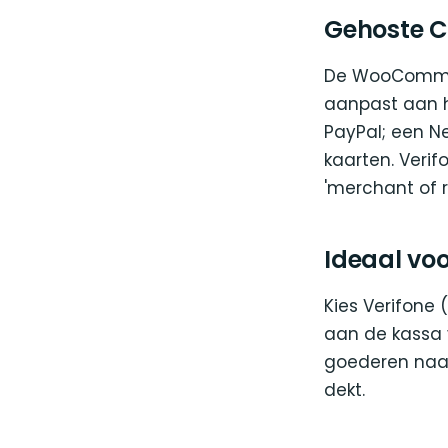
Gehoste C
De WooCommerc
aanpast aan h
PayPal; een Ne
kaarten. Verif
'merchant of r
Ideaal voor
Kies Verifone 
aan de kassa v
goederen naas
dekt.