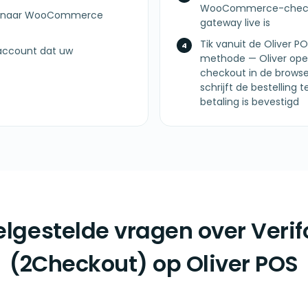
WooCommerce-checko
en naar WooCommerce
gateway live is
Tik vanuit de Oliver 
account dat uw
methode — Oliver ope
checkout in de brows
schrijft de bestelli
betaling is bevestigd
lgestelde vragen over Veri
(2Checkout) op Oliver POS