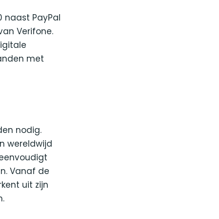
0 naast PayPal
an Verifone.
igitale
landen met
den nodig.
n wereldwijd
ereenvoudigt
n. Vanaf de
ent uit zijn
.