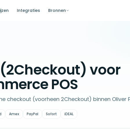
ijzen
Integraties
Bronnen
 (2Checkout) voor
merce POS
ine checkout (voorheen 2Checkout) binnen Oliver 
d
Amex
PayPal
Sofort
iDEAL