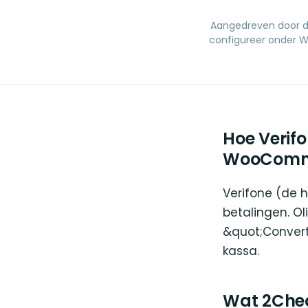
Aangedreven door 
configureer onder W
Hoe Verif
WooComm
Verifone (de 
betalingen. O
&quot;Convert
kassa.
Wat 2Chec