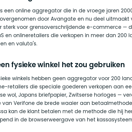
 een online aggregator die in de vroege jaren 200
 overgenomen door Avangate en nu deel uitmaakt v
der sterk voor grensoverschrijdende e-commerce — d
S en onlineretailers die verkopen in meer dan 200 
en en valuta's.
n fysieke winkel het zou gebruiken
ieke winkels hebben geen aggregator voor 200 lan
he-retailers die speciale goederen verkopen aan ee
se wol, Japans briefpapier, Zwitserse horloges — v
 van Verifone de brede waaier aan betaalmethode
sa kan de klant betalen met de methode die hij herk
opend in de browserweergave van het kassasysteem