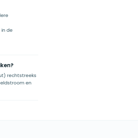
dere
in de
iken?
ut) rechtstreeks
 geldstroom en