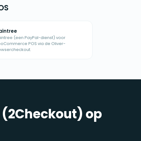
POS
aintree
aintree (een PayPal-dienst) voor
oCommerce POS via de Oliver-
owsercheckout.
e (2Checkout) op