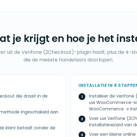
t je krijgt en hoe je het inst
ver uit de Verifone (2Checkout)-plugin haalt, plus de 4-s
die de meeste handelaars doorlopen.
INSTALLATIE IN 4 STAPPE
ckout die draait in de
Installeer de Verifo
uw WooCommerce-site
WooCommerce → Inste
lmethode ingeschakeld aan
Voer uw Verifone (2Ch
installatiewizard van 
de klant betaalt zonder de
Voer een kleine online 