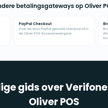
dere betalingsgateways op Oliver 
PayPal Checkout
Br
Voer de door PayPal gehoste checkout uit in
Br
de Oliver POS-browserweergave.
Wo
br
dige gids over Verifon
Oliver POS