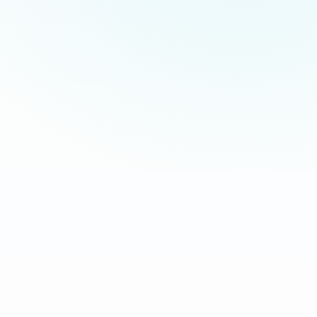
Tap to Pay on iPhone
Oliver Pay · $26.00