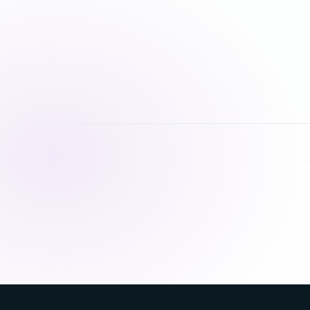
Download for
Android