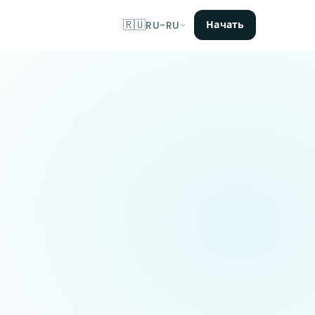
🇷🇺
Начать
RU-RU
д