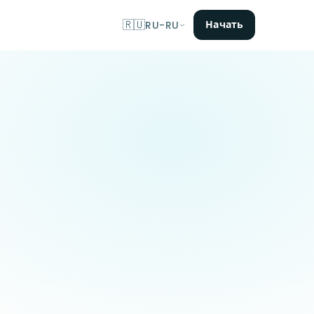
🇷🇺
Начать
RU-RU