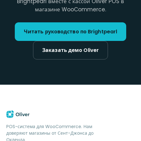
Brightpearl вместе с кассой Oliver POS в
магазине WooCommerce.
Читать руководство по Brightpearl
Заказать демо Oliver
POS-система для WooCommerce. Нам
доверяют магазины от Сент-Джонса до
Окленда.