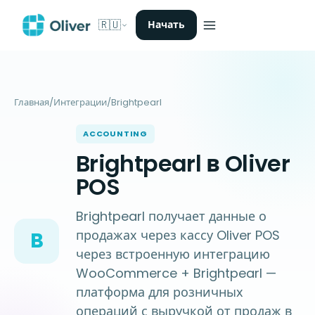
🇷🇺
Начать
Главная
/
Интеграции
/
Brightpearl
ACCOUNTING
Brightpearl в Oliver
POS
Brightpearl получает данные о
продажах через кассу Oliver POS
B
через встроенную интеграцию
WooCommerce + Brightpearl —
платформа для розничных
операций с выручкой от продаж в