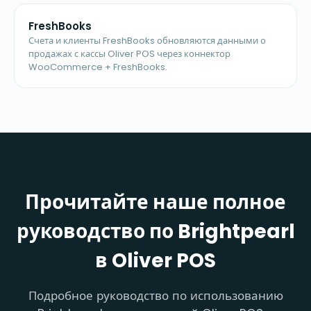
FreshBooks
Счета и клиенты FreshBooks обновляются данными о
продажах с кассы Oliver POS через коннектор
WooCommerce + FreshBooks.
Прочитайте наше полное
руководство по Brightpearl
в Oliver POS
Подробное руководство по использованию