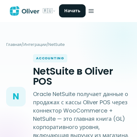
🇷🇺
Начать
Главная
/
Интеграции
/
NetSuite
ACCOUNTING
NetSuite в Oliver
POS
Oracle NetSuite получает данные о
N
продажах с кассы Oliver POS через
коннектор WooCommerce +
NetSuite — это главная книга (GL)
корпоративного уровня,
включающая выручку из магазина.