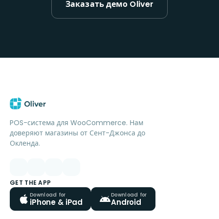
Заказать демо Oliver
POS-система для WooCommerce. Нам
доверяют магазины от Сент-Джонса до
Окленда.
GET THE APP
Download for
Download for
iPhone & iPad
Android