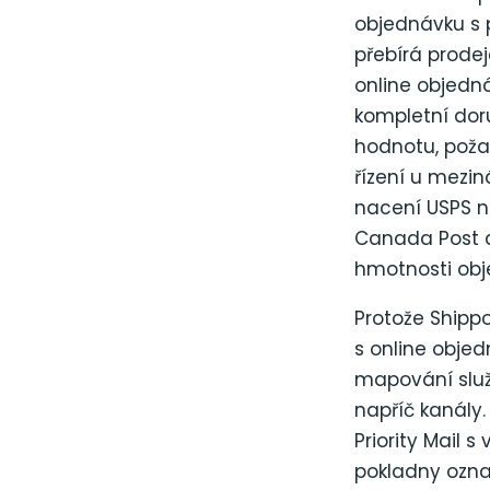
objednávku s 
přebírá prode
online objedná
kompletní dor
hodnotu, poža
řízení u mezi
nacení USPS na
Canada Post a
hmotnosti obj
Protože Shippo
s online obje
mapování služ
napříč kanály.
Priority Mail 
pokladny ozna