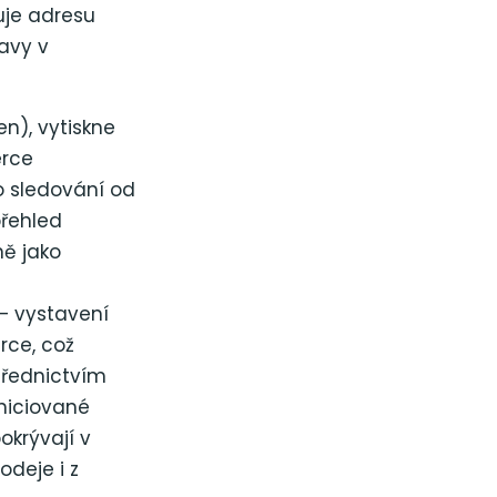
uje adresu
avy v
n), vytiskne
erce
o sledování od
řehled
ně jako
— vystavení
rce, což
třednictvím
iniciované
okrývají v
deje i z