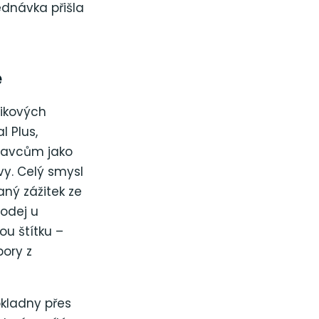
ednávka přišla
é
nikových
l Plus,
pravcům jako
vy. Celý smysl
ný zážitek ze
rodej u
ou štítku –
pory z
kladny přes