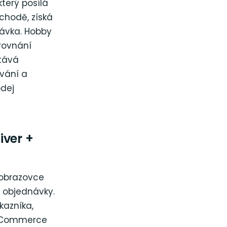
terý posílá
bchodě, získá
návka. Hobby
rovnání
stává
ování a
odej
ver +
a obrazovce
 objednávky.
azníka,
ooCommerce