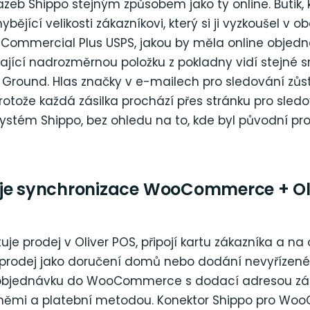
eb Shippo stejným způsobem jako ty online. Butik, k
ějící velikosti zákazníkovi, který si ji vyzkoušel v o
 Commercial Plus USPS, jakou by měla online objed
ající nadrozměrnou položku z pokladny vidí stejné s
S Ground. Hlas značky v e-mailech pro sledování zů
protože každá zásilka prochází přes stránku pro sled
stém Shippo, bez ohledu na to, kde byl původní pr
je synchronizace WooCommerce + Oli
uje prodej v Oliver POS, připojí kartu zákazníka a n
 prodej jako doručení domů nebo dodání nevyřízené
 objednávku do WooCommerce s dodací adresou zák
aněmi a platební metodou. Konektor Shippo pro W