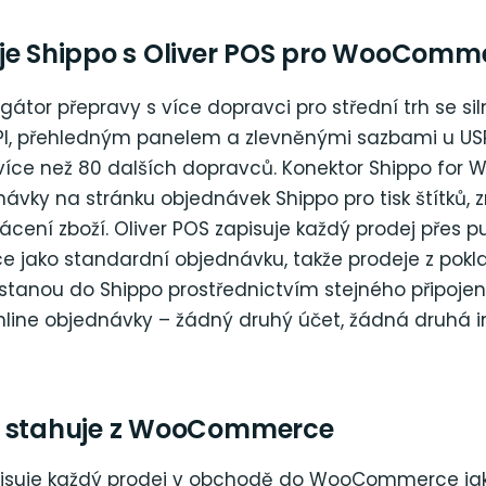
je Shippo s Oliver POS pro WooComm
gátor přepravy s více dopravci pro střední trh se si
PI, přehledným panelem a zlevněnými sazbami u USPS
 více než 80 dalších dopravců. Konektor Shippo f
ávky na stránku objednávek Shippo pro tisk štítků,
ácení zboží. Oliver POS zapisuje každý prodej přes p
ako standardní objednávku, takže prodeje z poklad
stanou do Shippo prostřednictvím stejného připojení
line objednávky – žádný druhý účet, žádná druhá i
o stahuje z WooCommerce
pisuje každý prodej v obchodě do WooCommerce ja