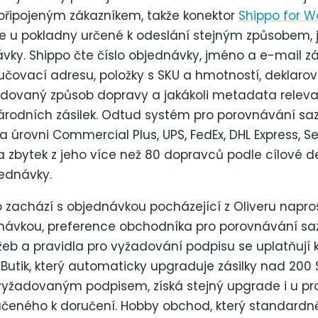
připojeným zákazníkem, takže konektor
Shippo for
je u pokladny určené k odeslání stejným způsobem, 
vky. Shippo čte číslo objednávky, jméno a e-mail zá
učovací adresu, položky s SKU a hmotností, deklaro
dovaný způsob dopravy a jakákoli metadata relevan
národních zásilek. Odtud systém pro porovnávání sa
 úrovni Commercial Plus, UPS, FedEx, DHL Express, S
 zbytek z jeho více než 80 dopravců podle cílové d
ednávky.
 zachází s objednávkou pocházející z Oliveru napros
dnávkou, preference obchodníka pro porovnávání sa
eb a pravidla pro vyžadování podpisu se uplatňují 
 Butik, který automaticky upgraduje zásilky nad 200
s vyžadovaným podpisem, získá stejný upgrade i u pr
čeného k doručení. Hobby obchod, který standardn