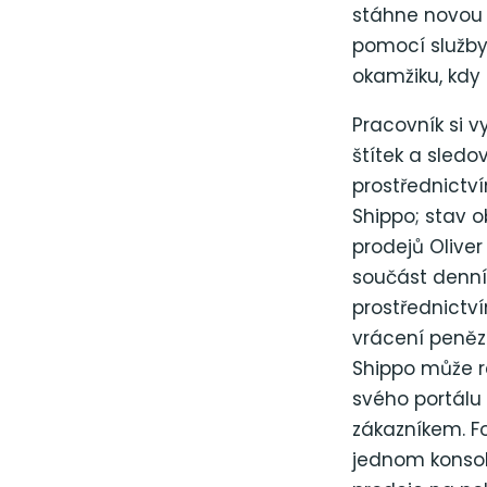
stáhne novou 
pomocí služby
okamžiku, kdy
Pracovník si 
štítek a sled
prostřednictv
Shippo; stav
prodejů Olive
součást denní
prostřednict
vrácení peněz
Shippo může re
svého portálu 
zákazníkem. F
jednom konsol