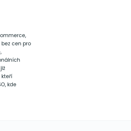
oCommerce,
e bez cen pro
,
onálních
iž
kteří
SO, kde