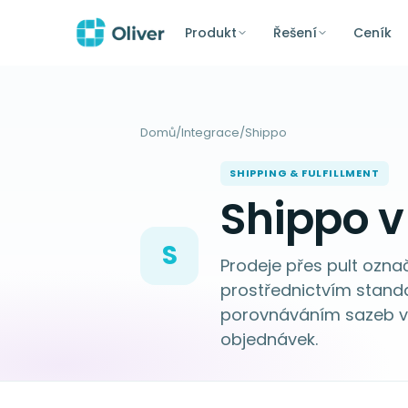
Produkt
Řešení
Ceník
Domů
/
Integrace
/
Shippo
SHIPPING & FULFILLMENT
Shippo v
S
Prodeje přes pult ozna
prostřednictvím stan
porovnáváním sazeb ví
objednávek.