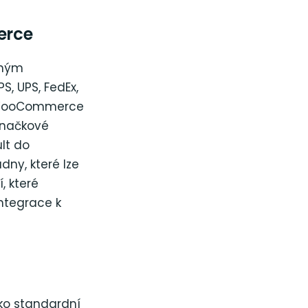
erce
lným
, UPS, FedEx,
or WooCommerce
 značkové
ult do
ny, které lze
, které
ntegrace k
ko standardní