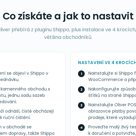
Co získáte a jak to nastavit
liver přebírá z pluginu Shippo, plus instalace ve 4 krocích
většina obchodníků.
NASTAVENÍ VE 4 KROCÍC
ní se objeví v Shippo v
Nainstalujte si Ship
jednávku.
WooCommerce a připoj
 z kamenného obchodu s
Nakonfigurujte způsob
ntu, jednu sadu sazeb
štítků na straně Shipp
edování.
Nainstalujte Oliver PO
oží odnáší, čistě obcházejí
obrazovce platby pov
é ruční čištění.
prodeje, které vyžaduj
m v obchodě se
Proveďte malý živý tes
bem dopravy, takže Shippo
k doručení a potvrďte,