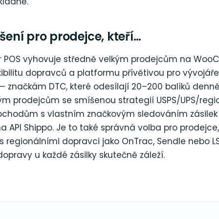
kladně.
ešení pro prodejce, kteří…
ver POS vyhovuje středně velkým prodejcům na Wo
lexibilitu dopravců a platformu přívětivou pro vývojář
 — značkám DTC, které odesílají 20–200 balíků denně
ým prodejcům se smíšenou strategií USPS/UPS/regi
chodům s vlastním značkovým sledováním zásilek j
API Shippo. Je to také správná volba pro prodejce, 
s regionálními dopravci jako OnTrac, Sendle nebo L
opravy u každé zásilky skutečně záleží.