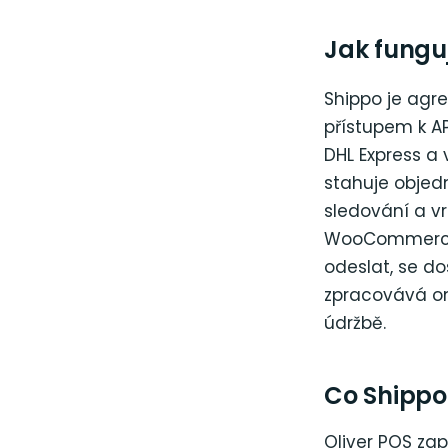
Jak fungu
Shippo je agre
přístupem k A
DHL Express a
stahuje objedn
sledování a vr
WooCommerce j
odeslat, se do
zpracovává on
údržbě.
Co Shipp
Oliver POS za