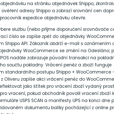
objednávku na stránku objednávek Shippo, zkontrol
 ověření adresy Shippo a zobrazí srovnání cen dopr
 pracovník expedice objednávku otevře.
vybere službu (nebo přijme doporučení srovnávače ce
ovací číslo se zapíše zpět do objednávky WooComm
ím Shippo API. Zákazník obdrží e-mail s oznámením 
 objednávky WooCommerce se změní na Odesláno; p
r POS nadále zobrazuje původní transakci na poklad
ho součtu pokladny. Vrácení peněz a zboží funguje
vím standardního postupu Shippo + WooCommerce 
 z Oliveru zapíše akci vrácení peněz do WooComme
flektovat jako štítek pro vrácení zboží vydaný pros
pro vracení, pokud obchodník povolil vracení zboží 
ormuláře USPS SCAN a manifesty UPS na konci dne p
idovaném dokumentu balíky pocházející z online pro