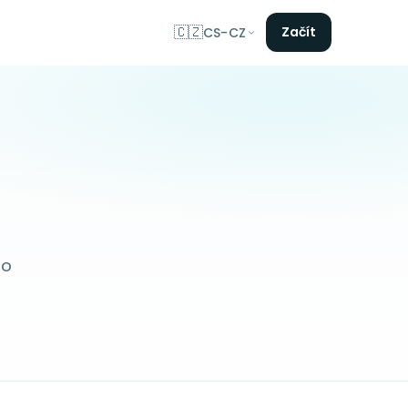
🇨🇿
Začít
CS-CZ
po