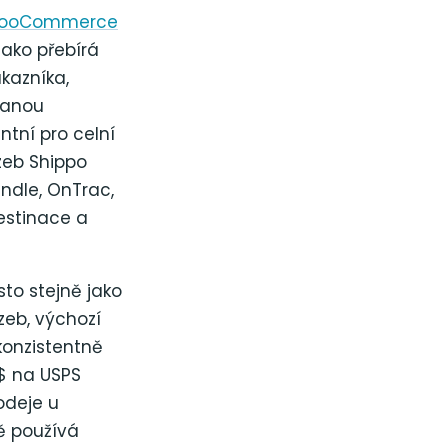
 WooCommerce
jako přebírá
kazníka,
vanou
tní pro celní
zeb Shippo
endle, OnTrac,
estinace a
to stejně jako
zeb, výchozí
konzistentně
 $ na USPS
odeje u
ě používá