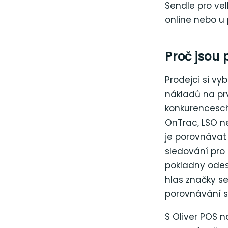
Sendle pro vel
online nebo u
Proč jsou 
Prodejci si vy
nákladů na prv
konkurencesch
OnTrac, LSO n
je porovnávat
sledování pro 
pokladny odesl
hlas značky se
porovnávání s
S Oliver POS 