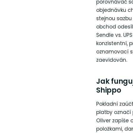
porovnávač saz
objednávku chyb
stejnou sazbu
obchod odesíl
Sendle vs. UP
konzistentní, 
oznamovací sy
zaevidován.
Jak fungu
Shippo
Pokladní zaúčt
platby označí
Oliver zapíše
položkami, d