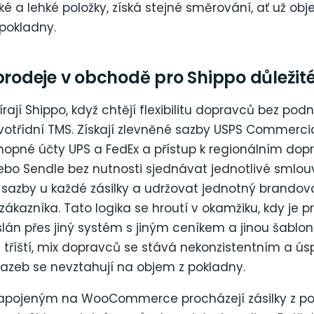
ké a lehké položky, získá stejné směrování, ať už obj
 pokladny.
prodeje v obchodě pro Shippo důležit
bírají Shippo, když chtějí flexibilitu dopravců bez pod
otřídní TMS. Získají zlevněné sazby USPS Commercia
opné účty UPS a FedEx a přístup k regionálním do
ebo Sendle bez nutnosti sjednávat jednotlivé smlou
 sazby u každé zásilky a udržovat jednotný brandova
zákazníka. Tato logika se hroutí v okamžiku, kdy je p
án přes jiný systém s jiným ceníkem a jinou šablon
 tříští, mix dopravců se stává nekonzistentním a ús
azeb se nevztahují na objem z pokladny.
napojeným na WooCommerce procházejí zásilky z po