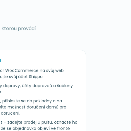
, kterou provádí
H
po for WooCommerce na svůj web
te svůj účet Shippo.
y dopravy, účty dopravců a šablony
o.
S, přihlaste se do pokladny a na
olte možnost doručení domů pro
í doručení.
t – zadejte prodej u pultu, označte ho
 že se objednávka objeví ve frontě