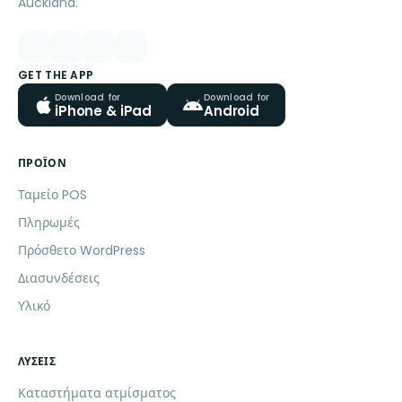
Auckland.
GET THE APP
Download for
Download for
iPhone & iPad
Android
ΠΡΟΪΌΝ
Ταμείο POS
Πληρωμές
Πρόσθετο WordPress
Διασυνδέσεις
Υλικό
ΛΎΣΕΙΣ
Καταστήματα ατμίσματος