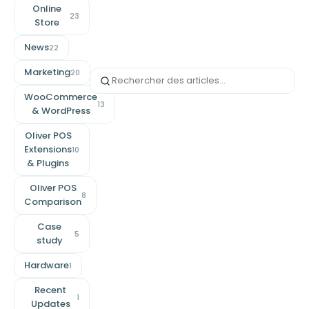
Online
23
Store
News
22
Marketing
20
WooCommerce
13
& WordPress
Oliver POS
Extensions
10
& Plugins
Oliver POS
8
Comparison
Case
5
study
Hardware
1
Recent
1
Updates