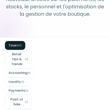
stocks, le personnel et l'optimisation de
la gestion de votre boutique.
Tous
253
Retail
Tips &
32
Trends
Accounting
30
Loyalty
30
Payments
30
Point of
27
Sale