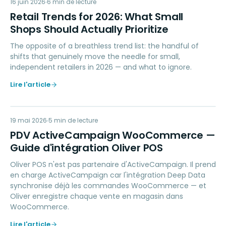
RT
16 juin 2026
RETAIL TIPS & TRENDS
6
min de lecture
Retail Trends for 2026: What Small
Shops Should Actually Prioritize
The opposite of a breathless trend list: the handful of
shifts that genuinely move the needle for small,
independent retailers in 2026 — and what to ignore.
Lire l'article
PA
19 mai 2026
MARKETING
5
min de lecture
PDV ActiveCampaign WooCommerce —
Guide d'intégration Oliver POS
Oliver POS n'est pas partenaire d'ActiveCampaign. Il prend
en charge ActiveCampaign car l'intégration Deep Data
synchronise déjà les commandes WooCommerce — et
Oliver enregistre chaque vente en magasin dans
WooCommerce.
Lire l'article