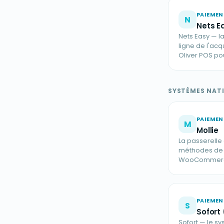
PAIEMEN
N
Nets E
Nets Easy — 
ligne de l'ac
Oliver POS 
SYSTÈMES NATI
PAIEMEN
M
Mollie
La passerelle
méthodes de M
WooCommer
PAIEMEN
S
Sofort
Sofort — le s