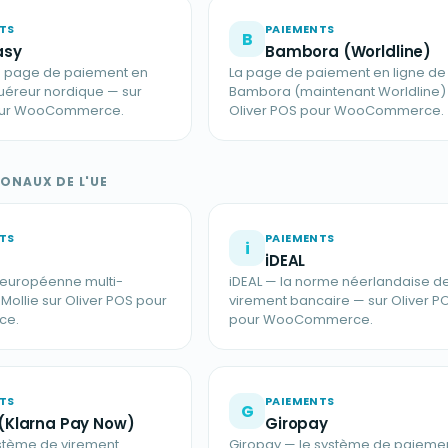
TS
PAIEMENTS
B
asy
Bambora (Worldline)
la page de paiement en
La page de paiement en ligne de
quéreur nordique — sur
Bambora (maintenant Worldline) 
pour WooCommerce.
Oliver POS pour WooCommerce.
ONAUX DE L'UE
TS
PAIEMENTS
i
iDEAL
 européenne multi-
iDEAL — la norme néerlandaise d
ollie sur Oliver POS pour
virement bancaire — sur Oliver P
ce.
pour WooCommerce.
TS
PAIEMENTS
G
 (Klarna Pay Now)
Giropay
ystème de virement
Giropay — le système de paieme