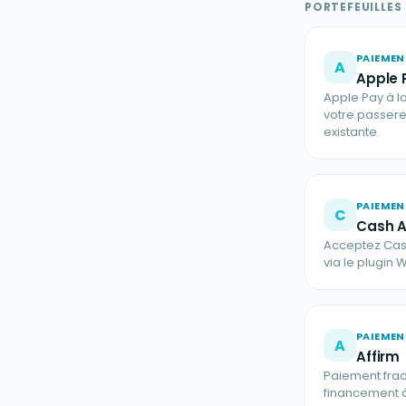
PORTEFEUILLES
PAIEMEN
A
Apple 
Apple Pay à la
votre passe
existante.
PAIEMEN
C
Cash 
Acceptez Cash
via le plugi
PAIEMEN
A
Affirm
Paiement frac
financement à