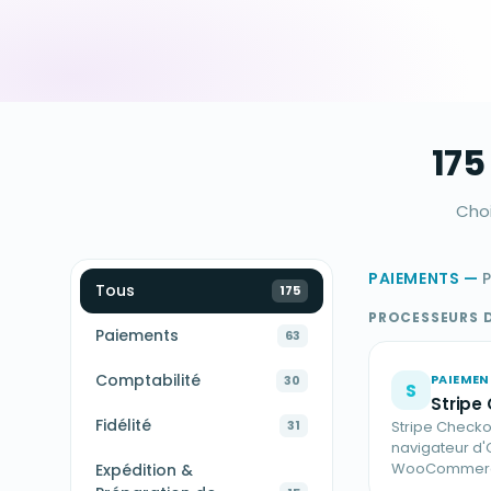
175
Choi
PAIEMENTS
—
P
Tous
175
PROCESSEURS 
Paiements
63
Comptabilité
PAIEMEN
30
S
Stripe
Fidélité
31
Stripe Checko
navigateur d'
WooCommer
Expédition &