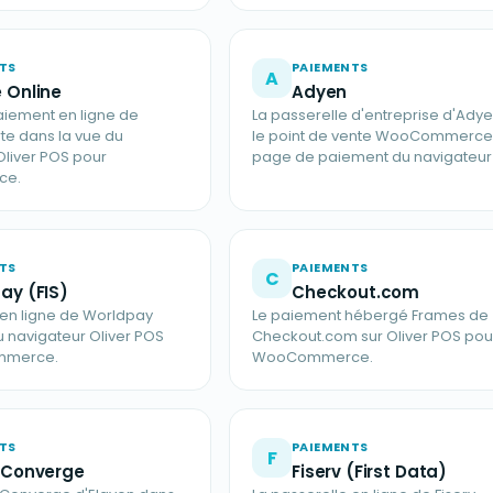
TS
PAIEMENTS
A
 Online
Adyen
iement en ligne de
La passerelle d'entreprise d'Ady
te dans la vue du
le point de vente WooCommerce, 
Oliver POS pour
page de paiement du navigateur 
ce.
TS
PAIEMENTS
C
ay (FIS)
Checkout.com
 en ligne de Worldpay
Le paiement hébergé Frames de
u navigateur Oliver POS
Checkout.com sur Oliver POS pou
mmerce.
WooCommerce.
TS
PAIEMENTS
F
 Converge
Fiserv (First Data)