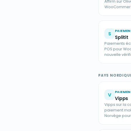
Affirm sur Oli
WooCommer
PAIEMEN
S
Splitit
Paiements éche
POS pour Wo
nouvelle vérif
PAYS NORDIQU
PAIEMEN
V
Vipps
Vipps sur la c
paiement mob
Norvège pou