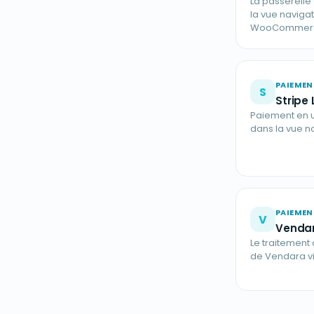
La passerelle
la vue naviga
WooCommer
PAIEMEN
S
Stripe 
Paiement en un
dans la vue n
PAIEMEN
V
Venda
Le traitemen
de Vendara vi