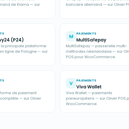
mand de Klarna — sur
bancaire allemand — sur Oliver P
TS
PAIEMENTS
M
wy24 (P24)
MultiSafepay
la principale plateforme
MultiSafepay — passerelle multi-
n ligne de Pologne — sur
méthodes néerlandaise — sur Oli
POS pour WooCommerce.
TS
PAIEMENTS
V
Viva Wallet
teforme de paiement
Viva Wallet — paiements
complète — sur Oliver
paneuropéens — sur Oliver POS 
WooCommerce.