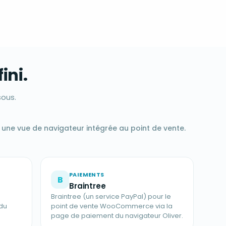
ini.
sous.
ne vue de navigateur intégrée au point de vente.
PAIEMENTS
B
Braintree
Braintree (un service PayPal) pour le
du
point de vente WooCommerce via la
page de paiement du navigateur Oliver.