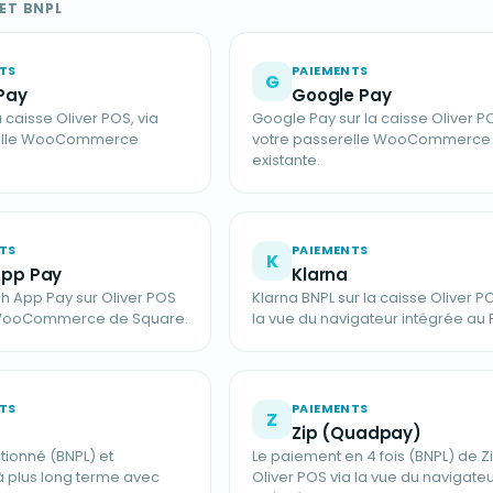
 ET BNPL
TS
PAIEMENTS
G
Pay
Google Pay
 caisse Oliver POS, via
Google Pay sur la caisse Oliver PO
relle WooCommerce
votre passerelle WooCommerce
existante.
TS
PAIEMENTS
K
App Pay
Klarna
 App Pay sur Oliver POS
Klarna BNPL sur la caisse Oliver P
n WooCommerce de Square.
la vue du navigateur intégrée au 
TS
PAIEMENTS
Z
Zip (Quadpay)
tionné (BNPL) et
Le paiement en 4 fois (BNPL) de Zi
 plus long terme avec
Oliver POS via la vue du navigate