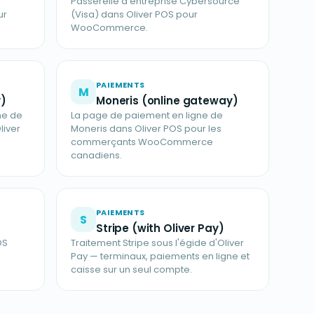
Passerelle d'entreprise Cybersource
ur
(Visa) dans Oliver POS pour
WooCommerce.
PAIEMENTS
M
y)
Moneris (online gateway)
ne de
La page de paiement en ligne de
liver
Moneris dans Oliver POS pour les
commerçants WooCommerce
canadiens.
PAIEMENTS
S
Stripe (with Oliver Pay)
OS
Traitement Stripe sous l'égide d'Oliver
Pay — terminaux, paiements en ligne et
caisse sur un seul compte.