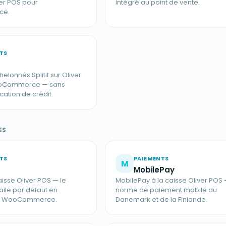
ver POS pour
intégré au point de vente.
ce.
TS
lonnés Splitit sur Oliver
oCommerce — sans
ication de crédit.
ES
TS
PAIEMENTS
M
MobilePay
aisse Oliver POS — le
MobilePay à la caisse Oliver POS 
ile par défaut en
norme de paiement mobile du
r WooCommerce.
Danemark et de la Finlande.