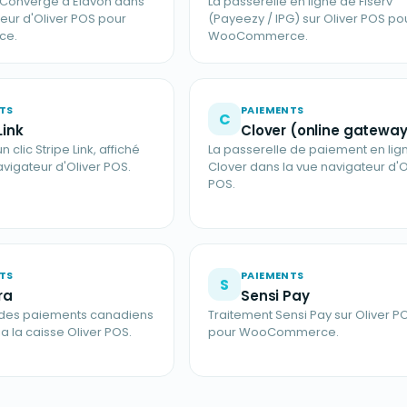
 Converge d'Elavon dans
La passerelle en ligne de Fiserv
teur d'Oliver POS pour
(Payeezy / IPG) sur Oliver POS po
ce.
WooCommerce.
TS
PAIEMENTS
C
Link
Clover (online gatewa
 clic Stripe Link, affiché
La passerelle de paiement en lig
avigateur d'Oliver POS.
Clover dans la vue navigateur d'O
POS.
TS
PAIEMENTS
S
ra
Sensi Pay
t des paiements canadiens
Traitement Sensi Pay sur Oliver P
a la caisse Oliver POS.
pour WooCommerce.