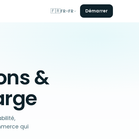
🇫🇷
Démarrer
FR-FR
ions
&
arge
ilité,
ommerce qui