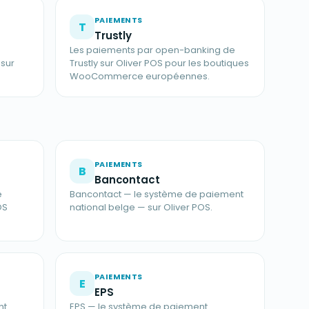
PAIEMENTS
T
Trustly
Les paiements par open-banking de
sur
Trustly sur Oliver POS pour les boutiques
WooCommerce européennes.
PAIEMENTS
B
Bancontact
e
Bancontact — le système de paiement
OS
national belge — sur Oliver POS.
PAIEMENTS
E
EPS
nt
EPS — le système de paiement