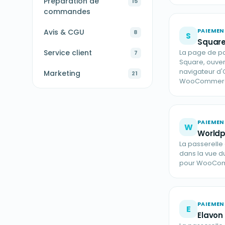
Préparation de
15
commandes
PAIEMEN
Avis & CGU
8
S
Square
Service client
La page de pa
7
Square, ouver
navigateur d'
Marketing
21
WooCommer
PAIEMEN
W
Worldp
La passerelle
dans la vue d
pour WooCo
PAIEMEN
E
Elavon