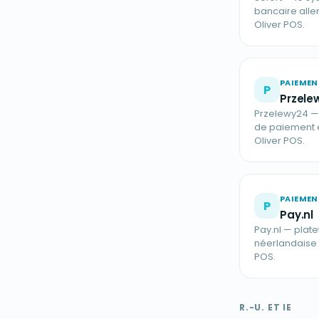
bancaire alle
Oliver POS.
PAIEMEN
P
Przele
Przelewy24 — 
de paiement e
Oliver POS.
PAIEMEN
P
Pay.nl
Pay.nl — pla
néerlandaise 
POS.
R.-U. ET IE