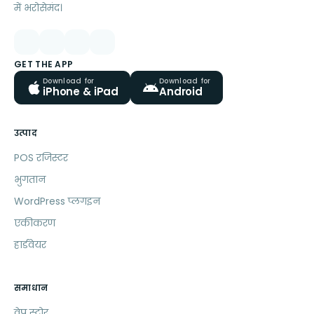
में भरोसेमंद।
GET THE APP
Download for
Download for
iPhone & iPad
Android
उत्पाद
POS रजिस्टर
भुगतान
WordPress प्लगइन
एकीकरण
हार्डवेयर
समाधान
वेप स्टोर