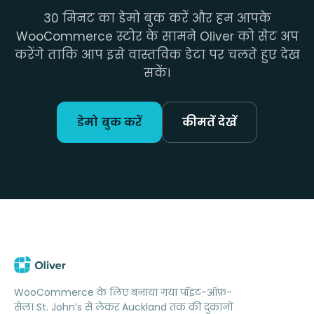
30 मिनट का डेमो बुक करें और हम आपके
WooCommerce स्टोर के सामने Oliver को सेट अप
करेंगे ताकि आप इसे वास्तविक डेटा पर चलते हुए देख
सकें।
डेमो बुक करें
कीमतें देखें
WooCommerce के लिए बनाया गया पॉइंट-ऑफ़-
सेल। St. John’s से लेकर Auckland तक की दुकानों