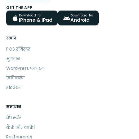
GET THE APP
Download for
Download for
iPhone & iPad
Android
उत्पाद
POS रजिस्टर
भुगतान
WordPress प्लगइन
एकीकरण
हार्डवेयर
समाधान
वेप स्टोर
कैफ़े और कॉफ़ी
Restaurants