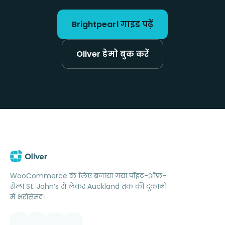
Brightpearl गाइड पढ़ें
Oliver डेमो बुक करें
WooCommerce के लिए बनाया गया पॉइंट-ऑफ़-
सेल। St. John’s से लेकर Auckland तक की दुकानों
में भरोसेमंद।