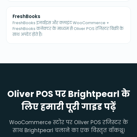
FreshBooks
FreshBooks इनवॉइस और क्लाइंट WooCommerce +
FreshBooks कनेक्टर के माध्यम से Oliver POS रजिस्टर बिक्री के
साथ अपडेट होते हैं।
Oliver POS पर Brightpearl के
लिए हमारी पूरी गाइड पढ़ें
WooCommerce स्टोर पर Oliver POS रजिस्टर के
साथ Brightpearl चलाने का एक विस्तृत वॉकथ्रू।