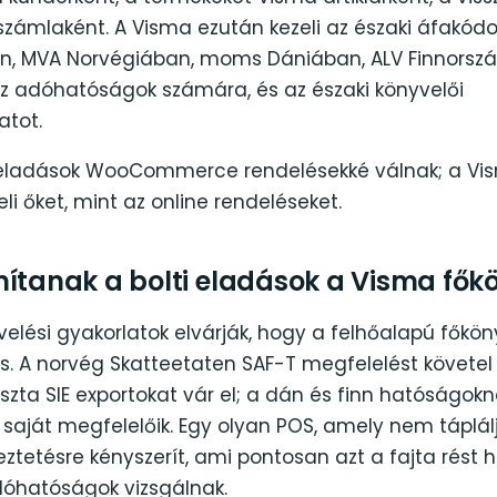
 számlaként. A Visma ezután kezeli az északi áfakó
, MVA Norvégiában, moms Dániában, ALV Finnorszá
az adóhatóságok számára, és az északi könyvelői
tot.
 eladások WooCommerce rendelésekké válnak; a Vi
i őket, mint az online rendeléseket.
mítanak a bolti eladások a Visma fő
velési gyakorlatok elvárják, hogy a felhőalapú főkö
ás. A norvég Skatteetaten SAF-T megfelelést követe
iszta SIE exportokat vár el; a dán és finn hatóságok
aját megfelelőik. Egy olyan POS, amely nem táplál
tetésre kényszerít, ami pontosan azt a fajta rést ho
óhatóságok vizsgálnak.