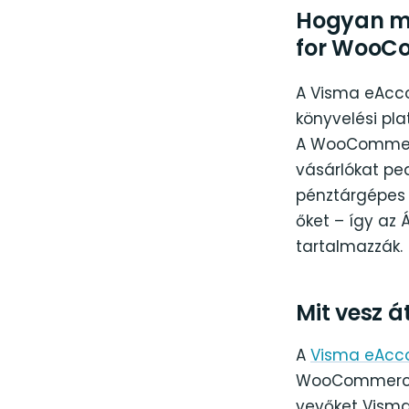
Hogyan mű
for WooC
A Visma eAcco
könyvelési pl
A WooCommerc
vásárlókat ped
pénztárgépes 
őket – így az 
tartalmazzák.
Mit vesz 
A
Visma eAcc
WooCommerce r
vevőket Visma 