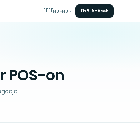
🇭🇺
Első lépések
HU-HU
er POS-on
ogadja