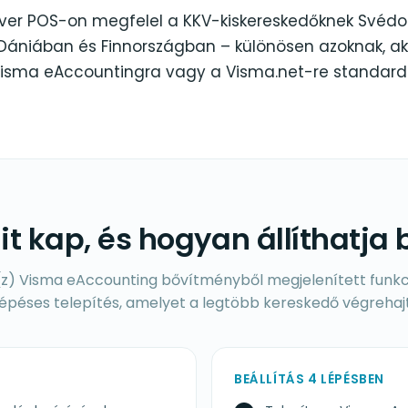
iver POS-on megfelel a KKV-kiskereskedőknek Svédo
Dániában és Finnországban – különösen azoknak, ak
Visma eAccountingra vagy a Visma.net-re standardi
it kap, és hogyan állíthatja 
a(z) Visma eAccounting bővítményből megjelenített funkc
lépéses telepítés, amelyet a legtöbb kereskedő végrehajt
BEÁLLÍTÁS 4 LÉPÉSBEN