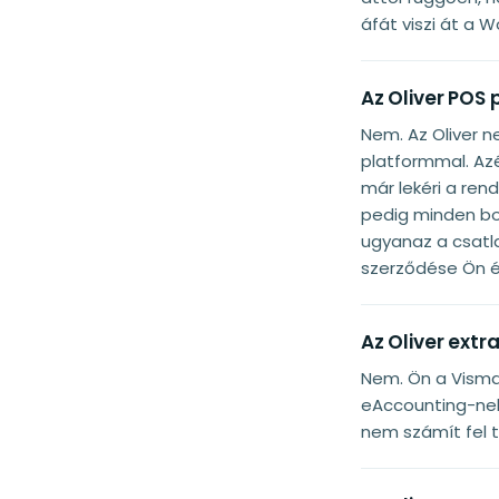
áfát viszi át a 
Az Oliver POS
Nem. Az Oliver 
platformmal. Az
már lekéri a ren
pedig minden bo
ugyanaz a csatla
szerződése Ön é
Az Oliver extr
Nem. Ön a Visma 
eAccounting-nek.
nem számít fel t