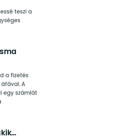
essé teszi a
egységes
isma
d a fizetés
 áfával. A
el egy számlát
a
akik…