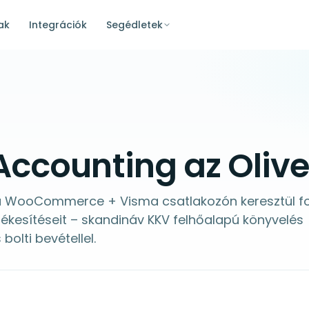
ak
Integrációk
Segédletek
ccounting az Oliv
a WooCommerce + Visma csatlakozón keresztül f
rtékesítéseit – skandináv KKV felhőalapú könyvelés
bolti bevétellel.