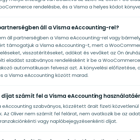
WooCommerce rendelésbe, és a Visma a helyes kódot könyveli
 partnerségben áll a Visma eAccounting-rel?
nem áll partnerségben a Visma eAccounting-rel vagy bármel
ért támogatjuk a Visma eAccounting-t, mert a WooCommer
deléseket, visszatérítéseket, adókat és vevőket az Ön áruház
lti eladást szabványos rendelésként ír be a WooCommerce
kozó automatikusan felveszi azt. A könyvelési előfizetése, 
s a Visma eAccounting között marad.
a díjat számít fel a Visma eAccounting használatáé
eAccounting szabványos, közzétett árait fizeti közvetlenül
 Az Oliver nem számít fel felárat, nem avatkozik be az ada
ranzakciónkénti vagy naplóbejegyzésenkénti díjat.