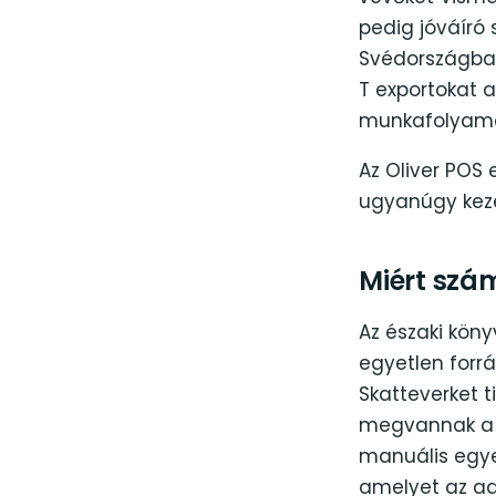
pedig jóváíró
Svédországban
T exportokat 
munkafolyama
Az Oliver POS
ugyanúgy kezel
Miért szá
Az északi köny
egyetlen forr
Skatteverket t
megvannak a s
manuális egyez
amelyet az ad