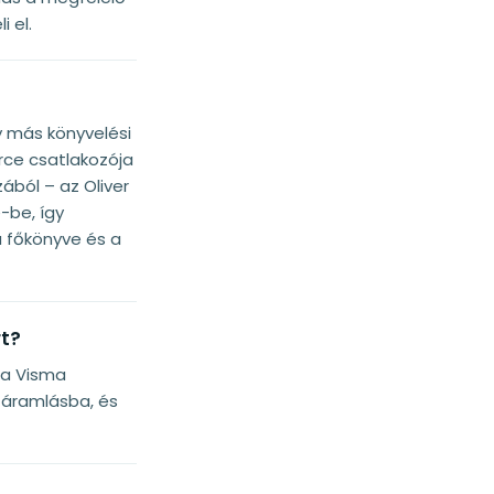
 el.
y más könyvelési
ce csatlakozója
ából – az Oliver
-be, így
a főkönyve és a
rt?
 a Visma
táramlásba, és