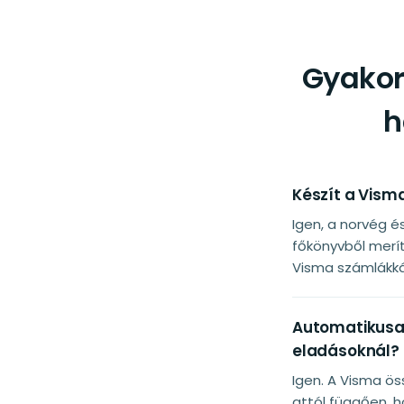
Gyakor
h
Készít a Vism
Igen, a norvég 
főkönyvből merí
Visma számlákká 
Automatikusan
eladásoknál?
Igen. A Visma ö
attól függően, h