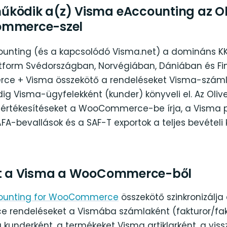
ködik a(z) Visma eAccounting az Ol
ommerce-szel
unting (és a kapcsolódó Visma.net) a domináns K
atform Svédországban, Norvégiában, Dániában és Fi
e + Visma összekötő a rendeléseket Visma-száml
ig Visma-ügyfelekként (kunder) könyveli el. Az Oliv
értékesítéseket a WooCommerce-be írja, a Visma p
ÁFA-bevallások és a SAF-T exportok a teljes bevételi
át a Visma a WooCommerce-ből
ounting for WooCommerce
összekötő szinkronizálja
endeléseket a Vismába számlaként (fakturor/fak
kunderként, a termékeket Visma artiklarként, a viss