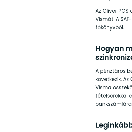
Az Oliver POS
Vismát. A SAF-
főkönyvből.
Hogyan m
szinkroniz
A pénztáros be
következik. Az
Visma összekö
tételsorokkal é
bankszámlára
Leginkább