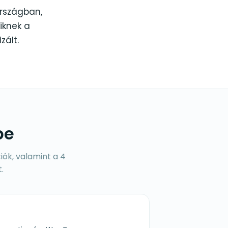
rszágban,
iknek a
zált.
be
iók, valamint a 4
.