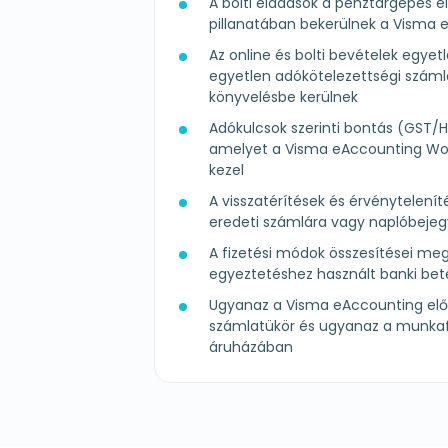
A bolti eladások a pénztárgépes e
pillanatában bekerülnek a Visma
Az online és bolti bevételek egy
egyetlen adókötelezettségi száml
könyvelésbe kerülnek
Adókulcsok szerinti bontás (GST/H
amelyet a Visma eAccounting W
kezel
A visszatérítések és érvénytelenít
eredeti számlára vagy naplóbeje
A fizetési módok összesítései me
egyeztetéshez használt banki bet
Ugyanaz a Visma eAccounting elő
számlatükör és ugyanaz a munkaf
áruházában