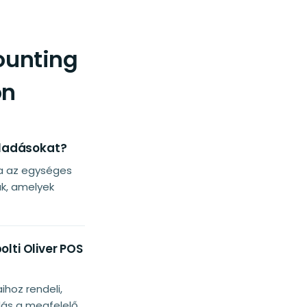
ounting
on
eladásokat?
ja az egységes
k, amelyek
lti Oliver POS
hoz rendeli,
adás a megfelelő