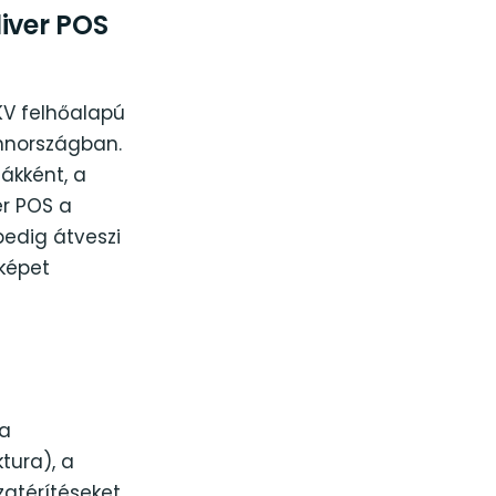
iver POS
KV felhőalapú
nnországban.
ákként, a
er POS a
edig átveszi
 képet
 a
tura), a
zatérítéseket