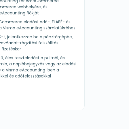
Accounting for WooCommerce
merce webhelyére, és
eAccounting fiókját
Commerce eladási, adó-, ELÁBÉ- és
t a Visma eAccounting számlatükréhez
S-t, jelentkezzen be a pénztárgépbe,
vevőadat-rögzítési felszólítás
fizetéskor
, éles teszteladást a pultnál, és
ámla, a naplóbejegyzés vagy az eladási
-e a Visma eAccounting-ben a
kel és adófelosztásokkal