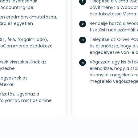
ladás lezárásának
Telepítse a Visma e
 eAccounting-be
bővítményt a WooCom
csatlakoztassa Visma 
etlen eredménykimutatásba,
ára és egyetlen
Rendelje hozzá a Woo
fizetési mód számlái
ST, ÁFA, forgalmi adó),
Telepítse az Oliver PO
ooCommerce csatlakozó
és ellenőrizze, hogy a 
engedélyezve van-e a 
ések visszakerülnek az
Végezzen egy kis értékű
gyzésbe
ellenőrizze, hogy a sz
bizonylat megjelenik
gegyeznek az
megfelelő végösszegek
étekkel
fizetés, ugyanaz a
olyamat, mint az online