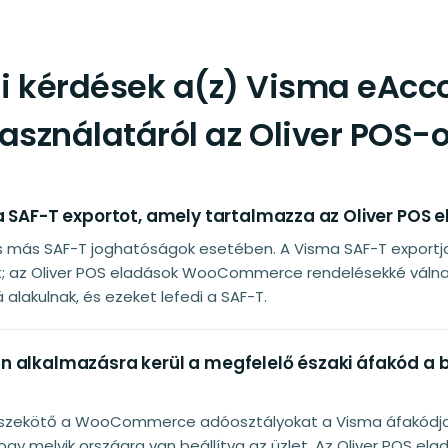
i kérdések a(z) Visma eAcc
asználatáról az Oliver POS-
a SAF-T exportot, amely tartalmazza az Oliver POS 
és más SAF-T joghatóságok esetében. A Visma SAF-T export
t; az Oliver POS eladások WooCommerce rendelésekké válna
alakulnak, és ezeket lefedi a SAF-T.
 alkalmazásra kerül a megfelelő északi áfakód a bo
sszekötő a WooCommerce adóosztályokat a Visma áfakódjai
ogy melyik országra van beállítva az üzlet. Az Oliver POS el