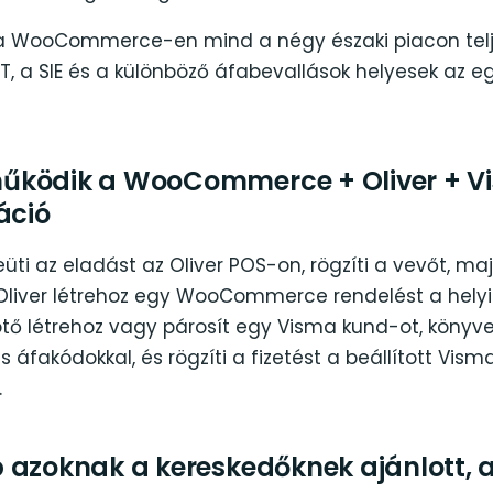
 a WooCommerce-en mind a négy északi piacon telj
T, a SIE és a különböző áfabevallások helyesek az 
űködik a WooCommerce + Oliver + V
áció
üti az eladást az Oliver POS-on, rögzíti a vevőt, maj
 Oliver létrehoz egy WooCommerce rendelést a helyi
tő létrehoz vagy párosít egy Visma kund-ot, könyv
s áfakódokkal, és rögzíti a fizetést a beállított Vism
.
 azoknak a kereskedőknek ajánlott, 