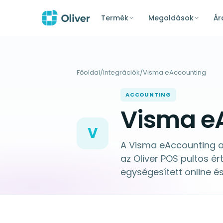
Termék
Megoldások
Ár
Főoldal
/
Integrációk
/
Visma eAccounting
ACCOUNTING
Visma eA
V
A Visma eAccounting 
az Oliver POS pultos é
egységesített online és 