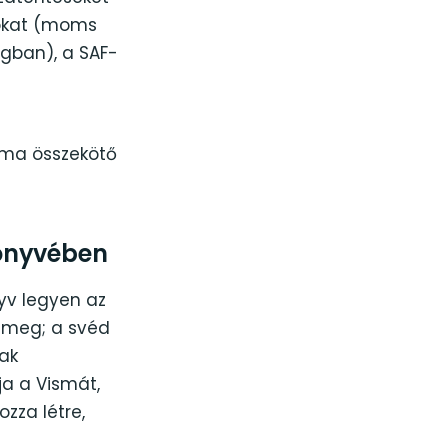
dokat (moms
gban), a SAF-
sma összekötő
könyvében
nyv legyen az
l meg; a svéd
nak
ja a Vismát,
zza létre,