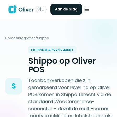
🇧🇪
Aan de slag
Home
/
Integraties
/
Shippo
SHIPPING & FULFILLMENT
Shippo op Oliver
POS
Toonbankverkopen die zijn
S
gemarkeerd voor levering op Oliver
POS komen in Shippo terecht via de
standaard WooCommerce-
connector - dezelfde multi-carrier
tariefvergelijking en labelstroom als