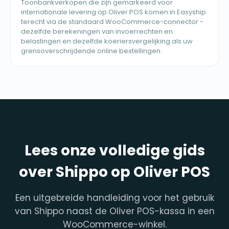
Toonbankverkopen die zijn gemarkeerd voor
internationale levering op Oliver POS komen in Easyship
terecht via de standaard WooCommerce-connector -
dezelfde berekeningen van invoerrechten en
belastingen en dezelfde koeriersvergelijking als uw
grensoverschrijdende online bestellingen.
Lees onze volledige gids
over Shippo op Oliver POS
Een uitgebreide handleiding voor het gebruik
van Shippo naast de Oliver POS-kassa in een
WooCommerce-winkel.