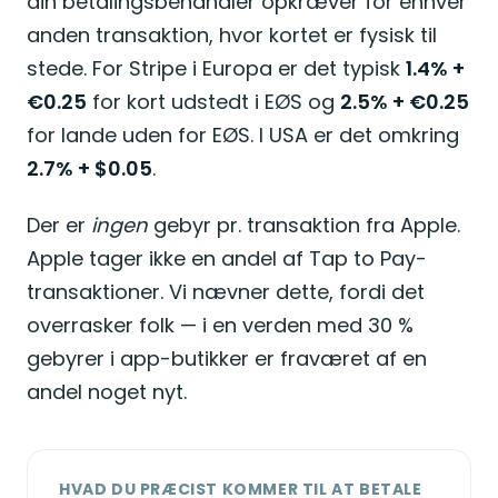
din betalingsbehandler opkræver for enhver
anden transaktion, hvor kortet er fysisk til
stede. For Stripe i Europa er det typisk
1.4% +
€0.25
for kort udstedt i EØS og
2.5% + €0.25
for lande uden for EØS. I USA er det omkring
2.7% + $0.05
.
Der er
ingen
gebyr pr. transaktion fra Apple.
Apple tager ikke en andel af Tap to Pay-
transaktioner. Vi nævner dette, fordi det
overrasker folk — i en verden med 30 %
gebyrer i app-butikker er fraværet af en
andel noget nyt.
HVAD DU PRÆCIST KOMMER TIL AT BETALE