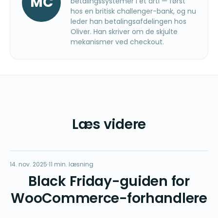
MC
betalingssystemer i et årti — først
hos en britisk challenger-bank, og nu
leder han betalingsafdelingen hos
Oliver. Han skriver om de skjulte
mekanismer ved checkout.
Læs videre
BF
14. nov. 2025
DRIFT
11 min. læsning
Black Friday-guiden for
WooCommerce-forhandlere