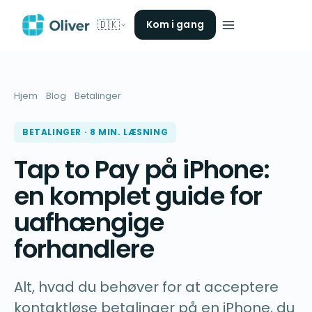
🇩🇰
Kom i gang
Hjem
Blog
Betalinger
BETALINGER · 8 MIN. LÆSNING
Tap to Pay på iPhone:
en komplet guide for
uafhængige
forhandlere
Alt, hvad du behøver for at acceptere
kontaktløse betalinger på en iPhone, du