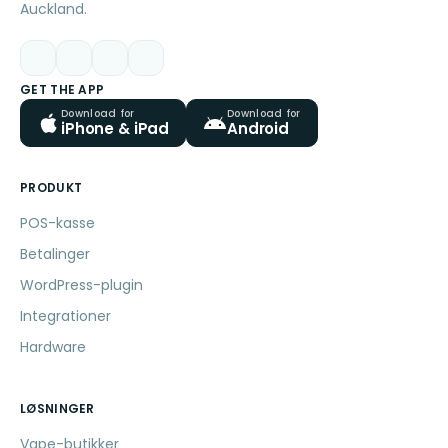
Auckland.
GET THE APP
Download for
Download for
iPhone & iPad
Android
PRODUKT
POS-kasse
Betalinger
WordPress-plugin
Integrationer
Hardware
LØSNINGER
Vape-butikker