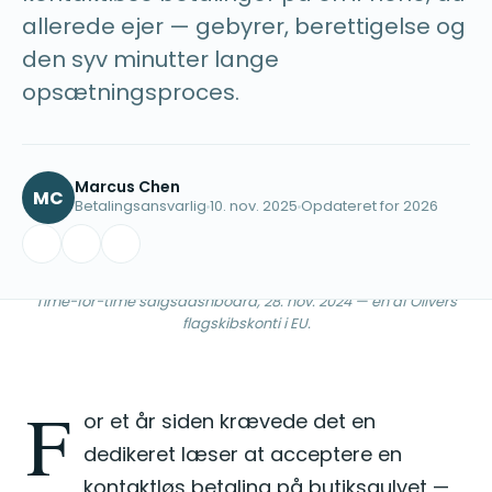
allerede ejer — gebyrer, berettigelse og
den syv minutter lange
opsætningsproces.
Marcus Chen
MC
Betalingsansvarlig
10. nov. 2025
Opdateret for 2026
Time-for-time salgsdashboard, 28. nov. 2024 — en af Olivers
flagskibskonti i EU.
F
or et år siden krævede det en
dedikeret læser at acceptere en
kontaktløs betaling på butiksgulvet —