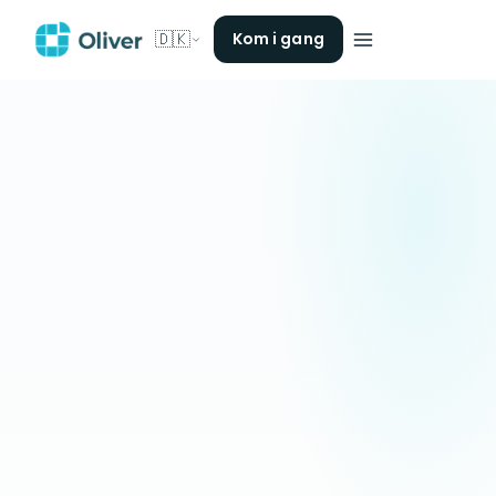
🇩🇰
Kom i gang