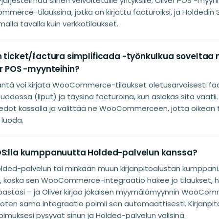
järjestelmää siihen velvoitetuille yrityksille; Oliver POS -myy
merce-tilauksina, jotka on kirjattu facturoiksi, ja Holdedin S
alla tavalla kuin verkkotilaukset.
n ticket/factura simplificada -työnkulkua sovelta
er POS -myynteihin?
itäntä voi kirjata WooCommerce-tilaukset oletusarvoisesti fa
odossa (liput) ja täysinä facturoina, kun asiakas sitä vaatii.
iedot kassalla ja välittää ne WooCommerceen, jotta oikean 
 luoda.
OS:lla kumppanuutta Holded-palvelun kanssa?
e Holded-palvelun tai minkään muun kirjanpitoalustan kumppa
, koska sen WooCommerce-integraatio hakee jo tilaukset, hy
upastasi – ja Oliver kirjaa jokaisen myymälämyynnin WooCo
joten sama integraatio poimii sen automaattisesti. Kirjanpito
opimuksesi pysyvät sinun ja Holded-palvelun välisinä.