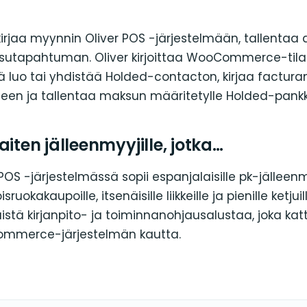
irjaa myynnin Oliver POS -järjestelmään, tallentaa 
sutapahtuman. Oliver kirjoittaa WooCommerce-tila
ä luo tai yhdistää Holded-contacton, kirjaa facturan
een ja tallentaa maksun määritetylle Holded-pankkiti
aiten jälleenmyyjille, jotka…
POS -järjestelmässä sopii espanjalaisille pk-jälleenm
oisruokakaupoille, itsenäisille liikkeille ja pienille ketjui
istä kirjanpito- ja toiminnanohjausalustaa, joka ka
mmerce-järjestelmän kautta.