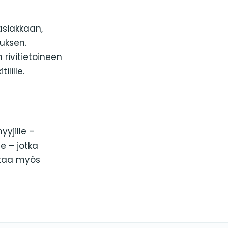
asiakkaan,
uksen.
 rivitietoineen
lille.
yyjille –
lle – jotka
ttaa myös