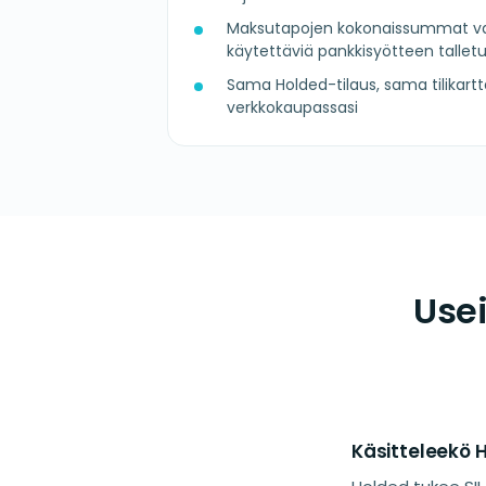
Maksutapojen kokonaissummat v
käytettäviä pankkisyötteen talletu
Sama Holded-tilaus, sama tilikart
verkkokaupassasi
Use
Käsitteleekö H