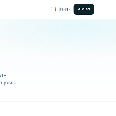
🇫🇮
Aloita
FI-FI
d -
ä, jossa