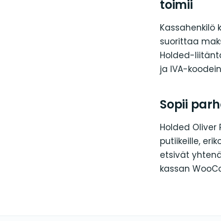
toimii
Kassahenkilö k
suorittaa mak
Holded-liitänt
ja IVA-koodein
Sopii parh
Holded Oliver 
putiikeille, erik
etsivät yhtenä
kassan WooCo