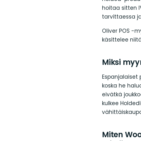
hoitaa sitten 
tarvittaessa 
Oliver POS -m
käsittelee niit
Miksi myy
Espanjalaiset 
koska he halua
eivätkä joukkoa
kulkee Holded
vähittäiskaup
Miten Woo