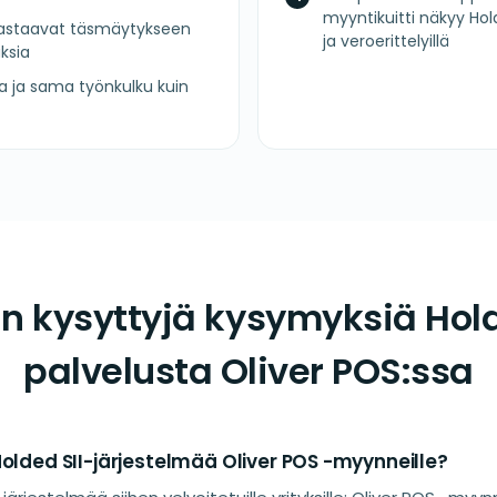
myyntikuitti näkyy Hol
astaavat täsmäytykseen
ja veroerittelyillä
ksia
ta ja sama työnkulku kuin
in kysyttyjä kysymyksiä Hol
palvelusta Oliver POS:ssa
olded SII-järjestelmää Oliver POS -myynneille?