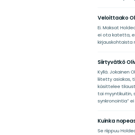
Veloittaako O
Ei. Maksat Holde
ei ota katetta, 
kirjauskohtaista
Siirtyvätkö O
Kyllä. Jokainen 
liitetty asiakas
käsittelee tilaus
tai myyntikuitin, 
synkronointia” ei
Kuinka nopeas
Se riippuu Holded