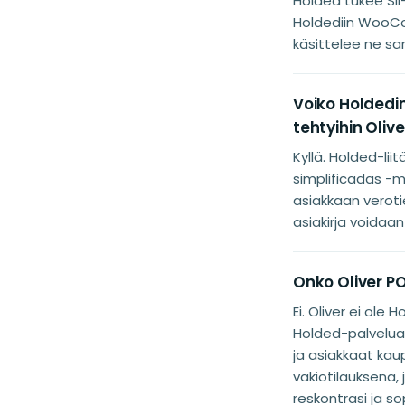
Holded tukee SII-
Holdediin WooCom
käsittelee ne sam
Voiko Holdedi
tehtyihin Oliv
Kyllä. Holded-li
simplificadas -mu
asiakkaan verot
asiakirja voidaan
Onko Oliver P
Ei. Oliver ei ol
Holded-palvelua
ja asiakkaat ka
vakiotilauksena, 
reskontrasi ja s