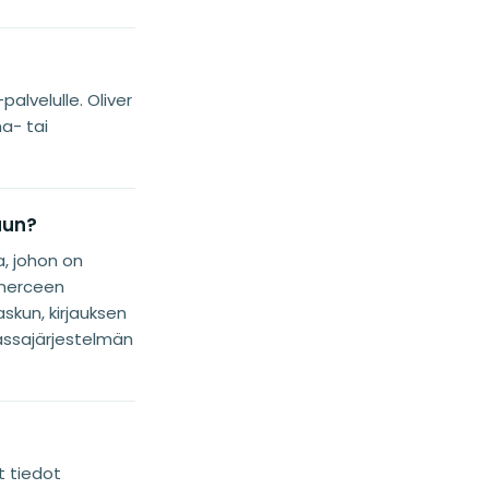
alvelulle. Oliver
a- tai
uun?
, johon on
mmerceen
askun, kirjauksen
”kassajärjestelmän
t tiedot