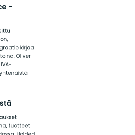
ce -
ittu
on,
raatio kirjaa
oina. Oliver
 IVA-
 yhtenäistä
stä
aukset
na, tuotteet
dossa. Holded