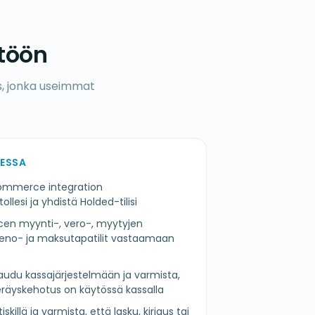
ttöön
s, jonka useimmat
ESSA
mmerce integration
esi ja yhdistä Holded-tilisi
n myynti-, vero-, myytyjen
eno- ja maksutapatilit vastaamaan
jaudu kassajärjestelmään ja varmista,
eräyskehotus on käytössä kassalla
skillä ja varmista, että lasku, kirjaus tai