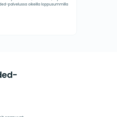
ded-palvelussa oikeilla loppusummilla
ded-