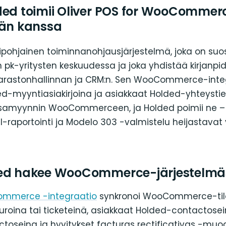
ded toimii Oliver POS for WooCommer
män kanssa
ipohjainen toiminnanohjausjärjestelmä, joka on suos
 pk-yritysten keskuudessa ja joka yhdistää kirjanpid
varastonhallinnan ja CRM:n. Sen WooCommerce-integ
ed-myyntiasiakirjoina ja asiakkaat Holded-yhteystiet
ssamyynnin WooCommerceen, ja Holded poimii ne –
II-raportointi ja Modelo 303 -valmistelu heijastavat
ded hakee WooCommerce-järjestelmä
mmerce -integraatio
synkronoi WooCommerce-til
uroina tai ticketeinä, asiakkaat Holded-contactosei
toseina ja hyvitykset facturas rectificativas -muo