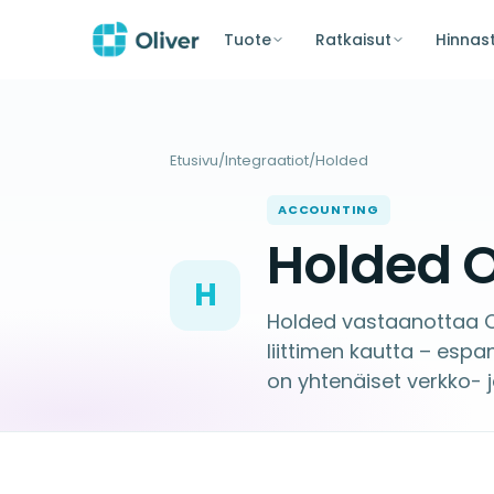
Tuote
Ratkaisut
Hinnas
Etusivu
/
Integraatiot
/
Holded
ACCOUNTING
Holded O
H
Holded vastaanottaa 
liittimen kautta – espa
on yhtenäiset verkko- 