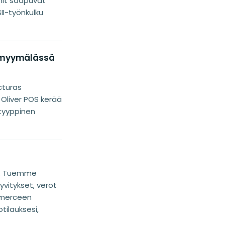
nnit saapuvat
II-työnkulku
a myymälässä
cturas
 Oliver POS kerää
tyyppinen
ni. Tuemme
vitykset, verot
mmerceen
tilauksesi,