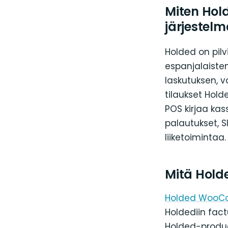
Miten Hol
järjestel
Holded on pilv
espanjalaisten
laskutuksen, 
tilaukset Hold
POS kirjaa ka
palautukset, S
liiketoimintaa.
Mitä Hol
Holded WooCo
Holdediin fact
Holded-produc