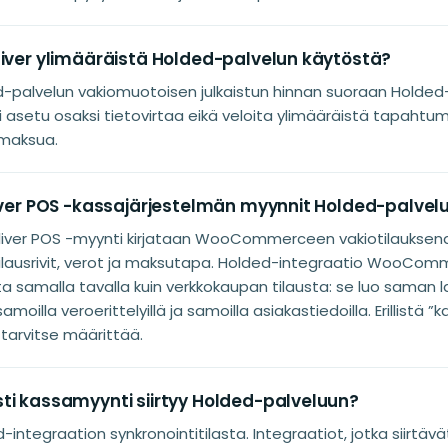
liver ylimääräistä Holded-palvelun käytöstä?
d-palvelun vakiomuotoisen julkaistun hinnan suoraan Holded-p
ei asetu osaksi tietovirtaa eikä veloita ylimääräistä tapahtum
 maksua.
liver POS -kassajärjestelmän myynnit Holded-palvel
Oliver POS -myynti kirjataan WooCommerceen vakiotilauksena
, tilausrivit, verot ja maksutapa. Holded-integraatio WooCo
ta samalla tavalla kuin verkkokaupan tilausta: se luo saman l
samoilla veroerittelyillä ja samoilla asiakastiedoilla. Erillistä 
 tarvitse määrittää.
ti kassamyynti siirtyy Holded-palveluun?
-integraation synkronointitilasta. Integraatiot, jotka siirtävä