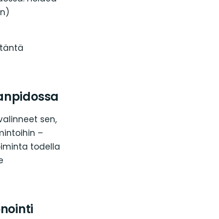
ón)
itäntä
janpidossa
valinneet sen,
mintoihin –
toiminta todella
e
nointi