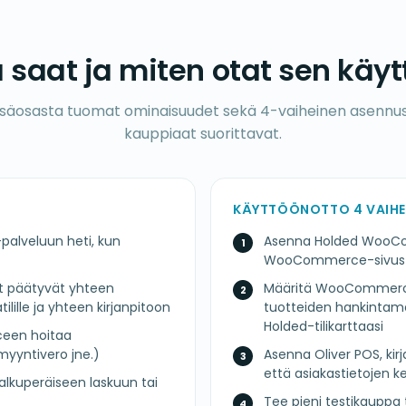
 saat ja miten otat sen käy
lisäosasta tuomat ominaisuudet sekä 4-vaiheinen asennu
kauppiaat suorittavat.
KÄYTTÖÖNOTTO 4 VAIHE
palveluun heti, kun
Asenna Holded WooCo
WooCommerce-sivustoll
t päätyvät yhteen
Määritä WooCommerce
ilille ja yhteen kirjanpitoon
tuotteiden hankintam
Holded-tilikarttaasi
een hoitaa
 myyntivero jne.)
Asenna Oliver POS, kir
että asiakastietojen k
 alkuperäiseen laskuun tai
Tee pieni testikauppa ti