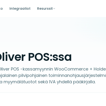
to
Integraatiot
Resurssit
liver POS:ssa
Oliver POS -kassamyynnin WooCommerce + Holde
njalainen pilvipohjainen toiminnanohjausjärjestelm
ja myymälätuotot sekä IVA yhdellä pääkirjalla.