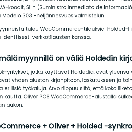
IVA-koodit, SII:n (Suministro Inmediato de Informaci
ja Modelo 303 -neljännesvuosivalmistelun.
yynneistä tulee WooCommerce-tilauksia; Holded-li
ä identtisesti verkkotilausten kanssa.
mälämyynnillä on väliä Holdedin kir
pk-yritykset, jotka käyttävät Holdedia, ovat yleensä 
vat yhden alustan kirjanpitoon, laskutukseen ja toi
 erillisiä työkaluja. Arvo riippuu siitä, että koko liike
in kautta. Oliver POS WooCommerce-alustalla sulke
an aukon.
Commerce + Oliver + Holded -synkro