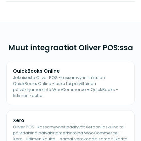
Muut integraatiot Oliver POS:ssa
QuickBooks Online
Jokaisesta Oliver POS -kassamyynnistä tulee
QuickBooks Online -lasku tai päivittäinen
päiväkirjamerkintä WooCommerce + QuickBooks -
liittimen kautta.
Xero
Oliver POS -kassamyynnit päätyvät Xeroon laskuina tai
päivittäisinä päiväkirjamerkintöinä WooCommerce +
Xero -liittimen kautta – samat verokoodit, sama tilikartta