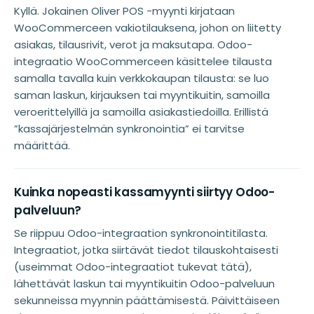
Kyllä. Jokainen Oliver POS -myynti kirjataan
WooCommerceen vakiotilauksena, johon on liitetty
asiakas, tilausrivit, verot ja maksutapa. Odoo-
integraatio WooCommerceen käsittelee tilausta
samalla tavalla kuin verkkokaupan tilausta: se luo
saman laskun, kirjauksen tai myyntikuitin, samoilla
veroerittelyillä ja samoilla asiakastiedoilla. Erillistä
”kassajärjestelmän synkronointia” ei tarvitse
määrittää.
Kuinka nopeasti kassamyynti siirtyy Odoo-
palveluun?
Se riippuu Odoo-integraation synkronointitilasta.
Integraatiot, jotka siirtävät tiedot tilauskohtaisesti
(useimmat Odoo-integraatiot tukevat tätä),
lähettävät laskun tai myyntikuitin Odoo-palveluun
sekunneissa myynnin päättämisestä. Päivittäiseen