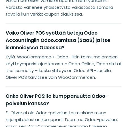
vakiomuotoisen varastotapahtumien työnkulun.
Varasto vähenee yhdistetystä varastosta samalla
tavalla kuin verkkokaupan tilauksissa.
Voiko Oliver POS syöttää tietoja Odoo
Accountingiin Odoo.comissa (SaaS) ja itse
isännöidyssä Odoossa?
Kyllä. WooCommerce + Odoo -liitin toimii molempien
käyttöympäristöjen kanssa – Odoo Online, Odoo.sh tai
itse isännöity – koska yhteys on Odoo API -tasolla.
Oliver POS tarvitsee vain WooCommercen.
Onko Oliver POS:lla kumppanuutta Odoo-
palvelun kanssa?
Ei. Oliver ei ole Odoo-palvelun tai minkään muun
kirjanpitoalustan kumppani. Tuemme Odoo-palvelua,
koska sen WooCommerce-integraatio hakee jo