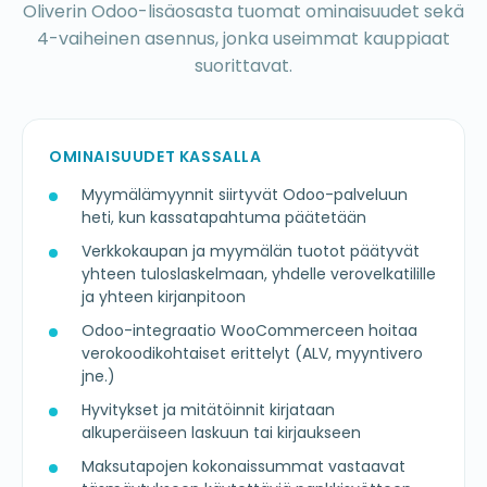
Oliverin Odoo-lisäosasta tuomat ominaisuudet sekä
4-vaiheinen asennus, jonka useimmat kauppiaat
suorittavat.
OMINAISUUDET KASSALLA
Myymälämyynnit siirtyvät Odoo-palveluun
heti, kun kassatapahtuma päätetään
Verkkokaupan ja myymälän tuotot päätyvät
yhteen tuloslaskelmaan, yhdelle verovelkatilille
ja yhteen kirjanpitoon
Odoo-integraatio WooCommerceen hoitaa
verokoodikohtaiset erittelyt (ALV, myyntivero
jne.)
Hyvitykset ja mitätöinnit kirjataan
alkuperäiseen laskuun tai kirjaukseen
Maksutapojen kokonaissummat vastaavat