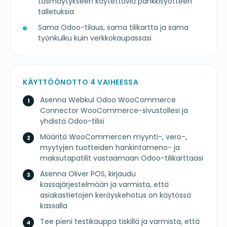
täsmäytykseen käytettäviä pankkisyötteen
talletuksia
Sama Odoo-tilaus, sama tilikartta ja sama
työnkulku kuin verkkokaupassasi
KÄYTTÖÖNOTTO 4 VAIHEESSA
Asenna Webkul Odoo WooCommerce
Connector WooCommerce-sivustollesi ja
yhdistä Odoo-tilisi
Määritä WooCommercen myynti-, vero-,
myytyjen tuotteiden hankintameno- ja
maksutapatilit vastaamaan Odoo-tilikarttaasi
Asenna Oliver POS, kirjaudu
kassajärjestelmään ja varmista, että
asiakastietojen keräyskehotus on käytössä
kassalla
Tee pieni testikauppa tiskillä ja varmista, että