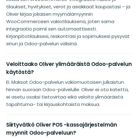
tilaukset, hyvitykset, verot ja asiakkaat kaupastasi – ja
Oliver kirjaa jokaisen myymälämyynnin
WooCommerceen vakiotilauksena, joten sama
integraatio poimii sen automaattisesti.
Kirjanpitotilauksesi, reskontrasi ja sopimuksesi pysyvät
sinun ja Odoo-palvelun välisinä.
Veloittaako Oliver ylimääräistä Odoo-palvelun
käytöstä?
Ei. Maksat Odoo-palvelun vakiomuotoisen julkaistun
hinnan suoraan Odoo-palvelulle. Oliver ei ota katetta,
ei asetu osaksi tietovirtaa eikä veloita ylimääräistä
tapahtuma- tai kirjauskohtaista maksua.
Siirtyvätkö Oliver POS -kassajärjestelmän
myynnit Odoo-palveluun?