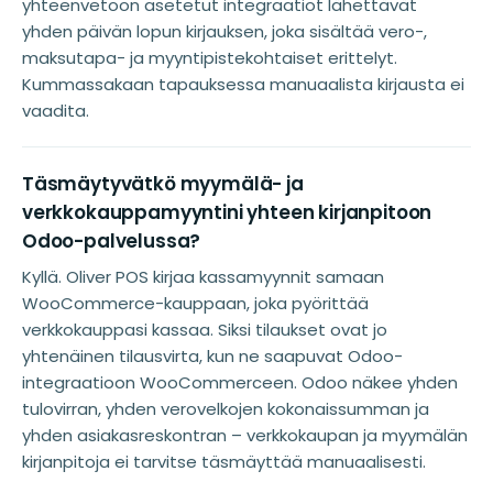
yhteenvetoon asetetut integraatiot lähettävät
yhden päivän lopun kirjauksen, joka sisältää vero-,
maksutapa- ja myyntipistekohtaiset erittelyt.
Kummassakaan tapauksessa manuaalista kirjausta ei
vaadita.
Täsmäytyvätkö myymälä- ja
verkkokauppamyyntini yhteen kirjanpitoon
Odoo-palvelussa?
Kyllä. Oliver POS kirjaa kassamyynnit samaan
WooCommerce-kauppaan, joka pyörittää
verkkokauppasi kassaa. Siksi tilaukset ovat jo
yhtenäinen tilausvirta, kun ne saapuvat Odoo-
integraatioon WooCommerceen. Odoo näkee yhden
tulovirran, yhden verovelkojen kokonaissumman ja
yhden asiakasreskontran – verkkokaupan ja myymälän
kirjanpitoja ei tarvitse täsmäyttää manuaalisesti.