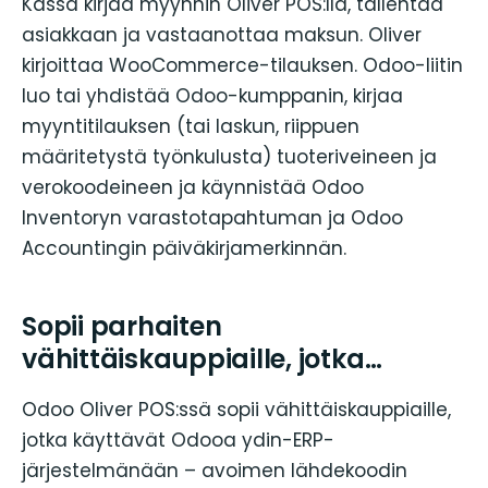
Kassa kirjaa myynnin Oliver POS:llä, tallentaa
asiakkaan ja vastaanottaa maksun. Oliver
kirjoittaa WooCommerce-tilauksen. Odoo-liitin
luo tai yhdistää Odoo-kumppanin, kirjaa
myyntitilauksen (tai laskun, riippuen
määritetystä työnkulusta) tuoteriveineen ja
verokoodeineen ja käynnistää Odoo
Inventoryn varastotapahtuman ja Odoo
Accountingin päiväkirjamerkinnän.
Sopii parhaiten
vähittäiskauppiaille, jotka…
Odoo Oliver POS:ssä sopii vähittäiskauppiaille,
jotka käyttävät Odooa ydin-ERP-
järjestelmänään – avoimen lähdekoodin