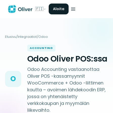
🇫🇮
Aloita
Etusivu
/
Integraatiot
/
Odoo
ACCOUNTING
Odoo Oliver POS:ssa
Odoo Accounting vastaanottaa
Oliver POS -kassamyynnit
O
WooCommerce + Odoo -liittimen
kautta – avoimen lähdekoodin ERP,
jossa on yhtenäistetty
verkkokaupan ja myymälän
liikevaihto.