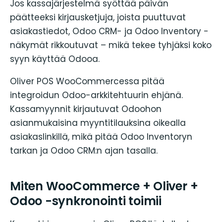
Jos kassajärjestelmä syöttää päivän
päätteeksi kirjausketjuja, joista puuttuvat
asiakastiedot, Odoo CRM- ja Odoo Inventory -
näkymät rikkoutuvat – mikä tekee tyhjäksi koko
syyn käyttää Odooa.
Oliver POS WooCommercessa pitää
integroidun Odoo-arkkitehtuurin ehjänä.
Kassamyynnit kirjautuvat Odoohon
asianmukaisina myyntitilauksina oikealla
asiakaslinkillä, mikä pitää Odoo Inventoryn
tarkan ja Odoo CRM:n ajan tasalla.
Miten WooCommerce + Oliver +
Odoo -synkronointi toimii