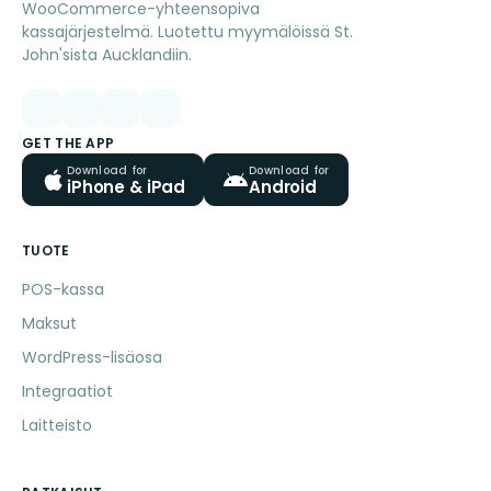
WooCommerce-yhteensopiva
kassajärjestelmä. Luotettu myymälöissä St.
John'sista Aucklandiin.
GET THE APP
Download for
Download for
iPhone & iPad
Android
TUOTE
POS-kassa
Maksut
WordPress-lisäosa
Integraatiot
Laitteisto