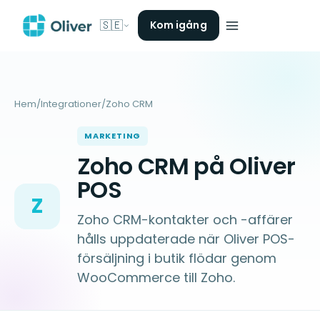
🇸🇪
Kom igång
Hem
/
Integrationer
/
Zoho CRM
MARKETING
Zoho CRM på Oliver
POS
Z
Zoho CRM-kontakter och -affärer
hålls uppdaterade när Oliver POS-
försäljning i butik flödar genom
WooCommerce till Zoho.