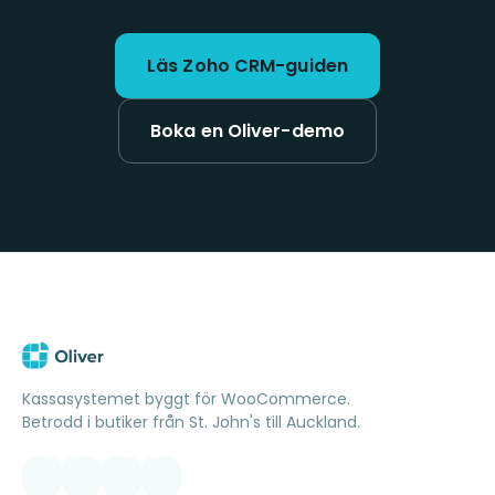
Läs Zoho CRM-guiden
Boka en Oliver-demo
Kassasystemet byggt för WooCommerce.
Betrodd i butiker från St. John's till Auckland.