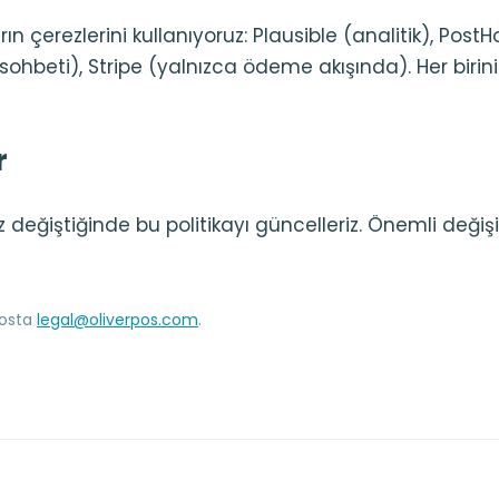
n çerezlerini kullanıyoruz: Plausible (analitik), PostHo
ohbeti), Stripe (yalnızca ödeme akışında). Her birin
r
 değiştiğinde bu politikayı güncelleriz. Önemli değişik
posta
legal@oliverpos.com
.