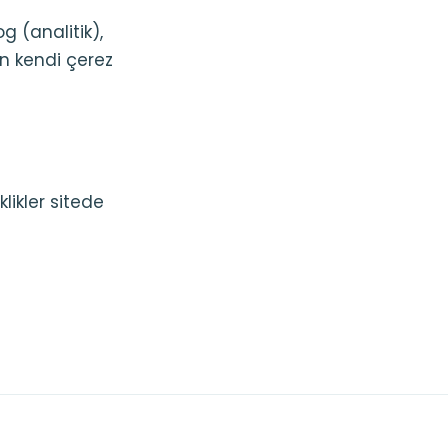
g (analitik),
in kendi çerez
likler sitede