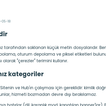
-05-18
dir
nız tarafından saklanan küçük metin dosyalarıdır. Ben
olama, oturum depolama ve piksel etiketleri bulunur.
 olarak "çerezler" terimini kullanır.
ız kategoriler
Sitenin ve Hub'ın çalışması için gereklidir: kimlik doğ
nlar, hizmeti bozmadan devre dışı bırakılamaz.
ızı hatırlar (dil, karanlık mod, kapatılan banner'lar). B