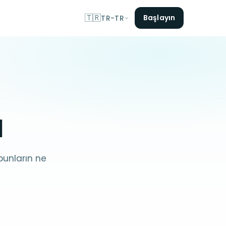
🇹🇷
Başlayın
TR-TR
ı
 bunların ne