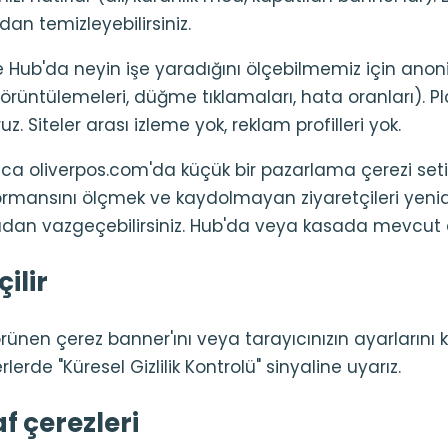
an temizleyebilirsiniz.
 Hub'da neyin işe yaradığını ölçebilmemiz için anon
görüntülemeleri, düğme tıklamaları, hata oranları). P
z. Siteler arası izleme yok, reklam profilleri yok.
zca oliverpos.com'da küçük bir pazarlama çerezi set
rmansını ölçmek ve kaydolmayan ziyaretçileri yen
şağıdan vazgeçebilirsiniz. Hub'da veya kasada mevcut d
ilir
örünen çerez banner'ını veya tarayıcınızın ayarlarını k
erlerde "Küresel Gizlilik Kontrolü" sinyaline uyarız.
f çerezleri