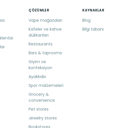
ÇÖZÜMLER
KAYNAKLAR
sa
Vape mağazaları
Blog
Kafeler ve kahve
Bilgi tabanı
dükkanları
lentisi
Restaurants
lar
Bars & taprooms
Giyim ve
konfeksiyon
Ayakkabı
Spor malzemeleri
Grocery &
convenience
Pet stores
Jewelry stores
Bookstores