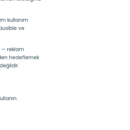
im kullanım
lausible ve
i — reklam
iden hedeflemek
eğildir.
ullanın.