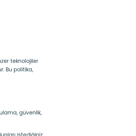
zer teknolojiler
 Bu politika,
rulama, güvenlik,
unları istediğiniz