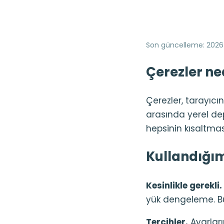
Son güncelleme
:
2026
Çerezler ne
Çerezler, tarayıcı
arasında yerel dep
hepsinin kısaltması
Kullandığım
Kesinlikle gerekli.
yük dengeleme. Bu
Tercihler.
Ayarların