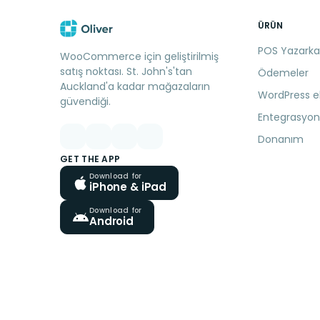
ÜRÜN
POS Yazarka
WooCommerce için geliştirilmiş
satış noktası. St. John's'tan
Ödemeler
Auckland'a kadar mağazaların
WordPress ek
güvendiği.
Entegrasyon
Donanım
GET THE APP
Download for
iPhone & iPad
Download for
Android