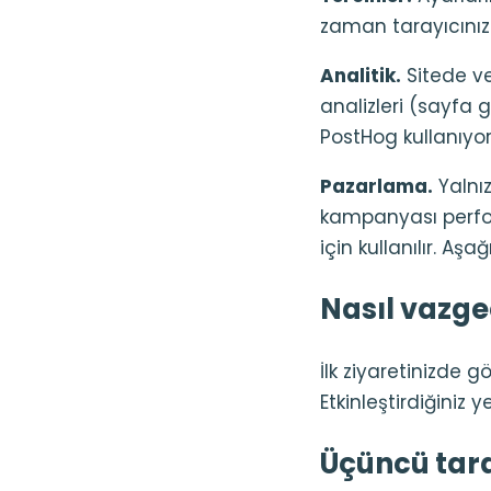
zaman tarayıcınızd
Analitik.
Sitede ve
analizleri (sayfa 
PostHog kullanıyoru
Pazarlama.
Yalnı
kampanyası perfo
için kullanılır. A
Nasıl vazgeç
İlk ziyaretinizde g
Etkinleştirdiğiniz y
Üçüncü tara