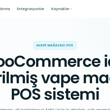
ndırma
Entegrasyonlar
Kaynaklar
VAPE MAĞAZASI POS
oCommerce i
rilmiş
vape ma
POS sistemi