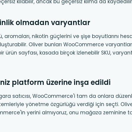
çersiz kılabilir, ancak bu geçersiz kılma da kaydedilir
kinlik olmadan varyantlar
nü, aromaları, nikotin güçlerini ve şişe boyutlarını he
luşturabilir. Oliver bunları WooCommerce varyantları 
ir ürün sayfası, kasada birçok izlenebilir SKU, varya
niz platform üzerine inşa edildi
igara satıcısı, WooCommerce'i tam da onlara düze
temleriyle yönetme özgürlüğü verdiği için seçti. Oli
merce'in yerini almıyoruz, onu mağaza zeminine ta