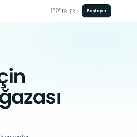
🇹🇷
Başlayın
TR-TR
çin
ğazası