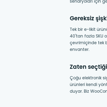
senaryoları için ge
Gereksiz şiş
Tek bir e-likit ürü
40'tan fazla SKU o
çevrimiçinde tek b
envanter.
Zaten seçtiği
Çoğu elektronik s
ürünleri kendi yön
duyar. Biz WooCom