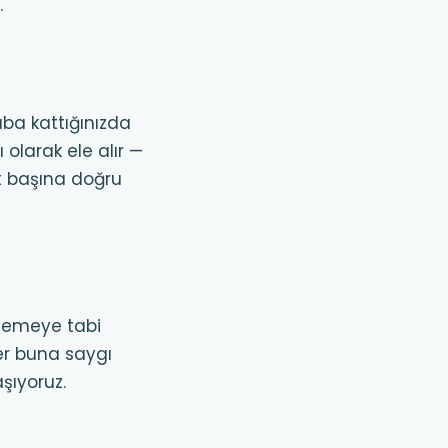
.
saba kattığınızda
olarak ele alır —
nt başına doğru
nlemeye tabi
ver buna saygı
şıyoruz.