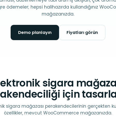
aması, düzenlemeye tabi ürün iş akışları, çok aroma
re ödemeler; hepsi halihazırda kullandığınız Wo
mağazanızda.
Demo planlayın
Fiyatları görün
lektronik sigara mağaza
akendeciliği için tasarl
nik sigara mağazası perakendecilerinin gerçekten ku
özellikler, mevcut WooCommerce mağazanızda.