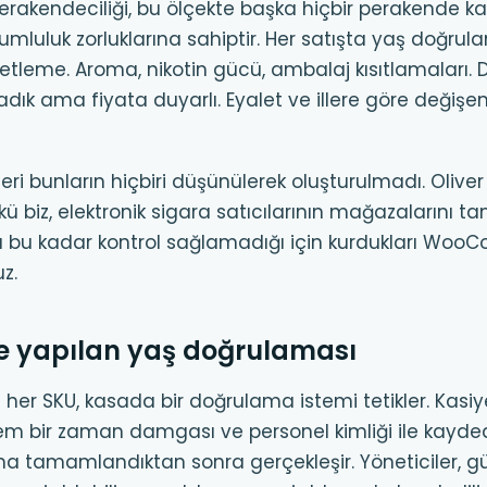
perakendeciliği, bu ölçekte başka hiçbir perakende ka
mluluk zorluklarına sahiptir. Her satışta yaş doğrula
ketleme. Aroma, nikotin gücü, ambalaj kısıtlamaları. D
 sadık ama fiyata duyarlı. Eyalet ve illere göre değişe
ri bunların hiçbiri düşünülerek oluşturulmadı. Oliver
ü biz, elektronik sigara satıcılarının mağazalarını t
a bu kadar kontrol sağlamadığı için kurdukları Wo
z.
de yapılan yaş doğrulaması
her SKU, kasada bir doğrulama istemi tetikler. Kasiy
tem bir zaman damgası ve personel kimliği ile kaydedi
a tamamlandıktan sonra gerçekleşir. Yöneticiler, gü