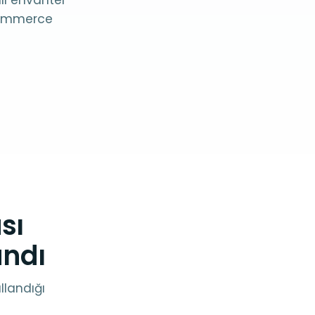
lı envanter
oCommerce
sı
andı
llandığı