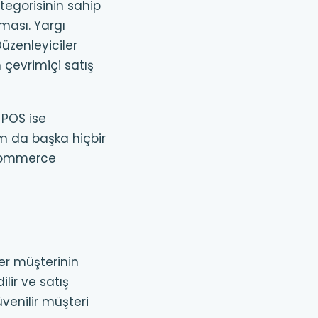
tegorisinin sahip
ması. Yargı
üzenleyiciler
n çevrimiçi satış
 POS ise
am da başka hiçbir
oCommerce
er müşterinin
lir ve satış
venilir müşteri