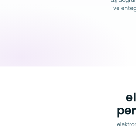
Yaş doğrul
ve enteg
e
per
elektro