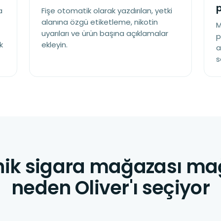
a
Fişe otomatik olarak yazdırılan, yetki
alanına özgü etiketleme, nikotin
M
uyarıları ve ürün başına açıklamalar
p
k
ekleyin.
a
s
nik sigara mağazası ma
neden Oliver'ı seçiyor