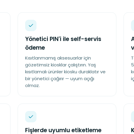
Yönetici PIN'i ile self-servis
A
ödeme
v
Kısıtlanmamış aksesuarlar için
T
gözetimsiz kiosklar çalıştırın. Yaş
5
kısıtlamalı ürünler kiosku duraklatır ve
k
bir yönetici çağırır — uyum açığı
i
olmaz.
Fişlerde uyumlu etiketleme