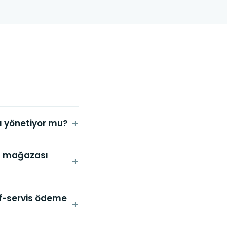
nı yönetiyor mu?
a mağazası
elf-servis ödeme