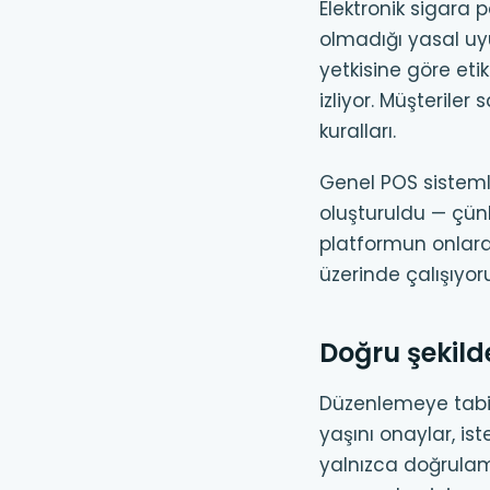
Elektronik sigara 
olmadığı yasal uyu
yetkisine göre eti
izliyor. Müşteriler
kuralları.
Genel POS sistemle
oluşturuldu — çünk
platformun onlar
üzerinde çalışıyoru
Doğru şekil
Düzenlemeye tabi 
yaşını onaylar, is
yalnızca doğrulam