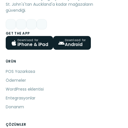
St. John's'tan Auckland'a kadar mağazaların
güvendiği.
GET THE APP
Download for
Download for
iPhone & iPad
Android
ÜRÜN
POS Yazarkasa
Ödemeler
WordPress eklentisi
Entegrasyonlar
Donanım
ÇÖZÜMLER