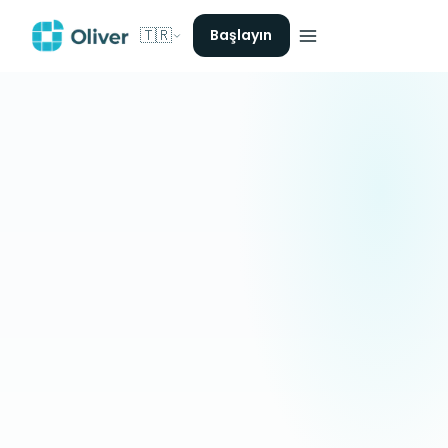
🇹🇷
Başlayın