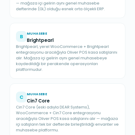
— mağaza içi gelirin aynı genel muhasebe
defterinde (GL) olduğu esnek orta ölçekli ERP.
MUHASEBE
B
Brightpearl
Brightpearl, yerel WooCommerce + Brightpearl
entegrasyonu aracılığıyla Oliver POS kasa satışlarını
alır. Mağaza içi gelirin aynı genel muhasebeye
kaydedildiği bir perakende operasyonları
platformudur.
MUHASEBE
C
Cin7 Core
Cin7 Core (eski adıyla DEAR Systems),
WooCommerce + Cin7 Core entegrasyonu
aracılığıyla Oliver POS kasa satışlarını alır — mağaza
içi satışların tek bir defterde birleştirildiği envanter ve
muhasebe platformu.