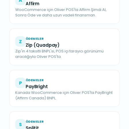
A
Affirm
WooCommerce için Oliver POS'ta Affirm Şimdi Al,
Sonra Öde ve daha uzun vadeli finansman.
ÖDEMELER
Z
Zip (Quadpay)
Zip'in 4 taksitli BNPL'si, POS içi tarayıcı görünümü
aracılığıyla Oliver POS'ta.
ÖDEMELER
P
PayBright
Kanada WooCommerce için Oliver POS'ta PayBright
(Affirm Canada) BNPL.
ÖDEMELER
S
Splitit