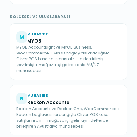
BÖLGESEL VE ULUSLARARASI
MUHASEBE
M
MYOB
MYOB AccountRight ve MYOB Business,
WooCommerce + MYOB bağlayıcısı aracılığıyla
Oliver POS kasa satışlarını alır — birleştirilmiş
çevrimiçi + mağaza içi gelire sahip AU/NZ
muhasebesi.
MUHASEBE
R
Reckon Accounts
Reckon Accounts ve Reckon One, WooCommerce +
Reckon bağlayıcısı aracılığıyla Oliver POS kasa
satışlarını alır — mağaza içi geliri aynı defterde
birleştiren Avustralya muhasebesi.