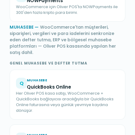
NOWPayments
WooCommerce için Oliver POS'ta NOWPayments ile
300'den fazla kripto para birimi.
MUHASEBE
—
WooCommerce'tan müşterileri,
siparişleri, vergileri ve para iadelerini senkronize
eden defter tutma, ERP ve bölgesel muhasebe
platformları — Oliver POS kasasında yapılan her
satış dahil.
GENEL MUHASEBE VE DEFTER TUTMA
MUHASEBE
Q
QuickBooks Online
Her Oliver POS kasa satışı, WooCommerce +
QuickBooks bağlayıcısı aracılığıyla bir QuickBooks
Online faturasına veya günlük yevmiye kaydına
dönüşür.