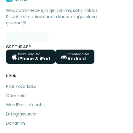
WooCommerce için geliştirilmiş satış noktası.
St. John's'tan Auckland'a kadar mağazaların
güvendiği.
GET THE APP
Download for
Download for
iPhone & iPad
Android
ÜRÜN
POS Yazarkasa
Ödemeler
WordPress eklentisi
Entegrasyonlar
Donanım