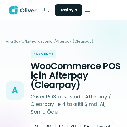
🇹🇷
Başlayın
Ana Sayfa
/
Entegrasyonlar
/
Afterpay (Clearpay)
PAYMENTS
WooCommerce POS
için Afterpay
(Clearpay)
A
Oliver POS kasasında Afterpay /
Clearpay ile 4 taksitli Şimdi Al,
Sonra Öde.
AU
NZ
US
GB
CA
Pay in 4