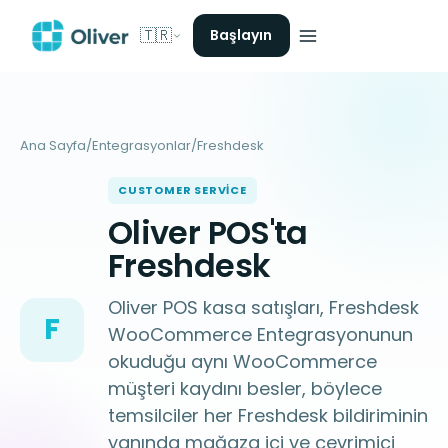
🇹🇷
Başlayın
Ana Sayfa
/
Entegrasyonlar
/
Freshdesk
CUSTOMER SERVICE
Oliver POS'ta
Freshdesk
Oliver POS kasa satışları, Freshdesk
F
WooCommerce Entegrasyonunun
okuduğu aynı WooCommerce
müşteri kaydını besler, böylece
temsilciler her Freshdesk bildiriminin
yanında mağaza içi ve çevrimiçi