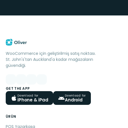
WooCommerce için geliştirilmiş satış noktası.
St. John's'tan Auckland'a kadar mağazaların
güvendiği.
GET THE APP
Download for
Download for
iPhone & iPad
Android
ÜRÜN
POS Yazarkasa