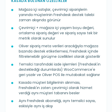
KASADA BULUNAN ÖZELLIKLER
Mağaza içi satışlar, çevrimiçi siparişlerin
yanında müşterinin Freshdesk destek talebi
zaman akışında görünür
Çevrimiçi + mağaza içi yaşam boyu değeri,
ortalama sipariş değeri ve sipariş sayısı tek bir
metrik olarak sunulur
Oliver sipariş meta verileri aracılığıyla mağaza
bazında destek etiketlemesi, Freshdesk içinde
filtrelenebilir görüşme özellikleri olarak gösterilir
Temsilci tarafındaki iade işlemleri (Freshdesk'ın
desteklediği durumlarda) WooCommerce'e
geri yazılır ve Oliver POS ile mutabakat sağlanır
Kasada müşteri bilgilerinin alınması,
Freshdesk'ın zaten çevrimiçi olarak hizmet
verdiği aynı müşteri tabanını besler
Aynı Freshdesk aboneliği, aynı temsilci sayısı,
eskisiyle aynı iş akışı