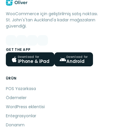
WooCommerce için geliştirilmiş satış noktası.
St. John's'tan Auckland'a kadar mağazaların
güvendiği.
GET THE APP
Download for
Download for
iPhone & iPad
Android
ÜRÜN
POS Yazarkasa
Ödemeler
WordPress eklentisi
Entegrasyonlar
Donanım