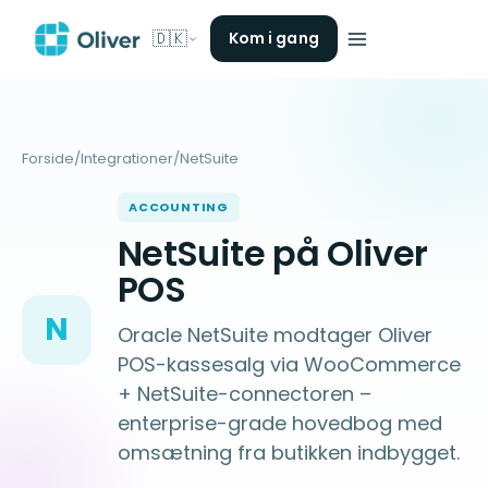
🇩🇰
Kom i gang
Forside
/
Integrationer
/
NetSuite
ACCOUNTING
NetSuite på Oliver
POS
N
Oracle NetSuite modtager Oliver
POS-kassesalg via WooCommerce
+ NetSuite-connectoren –
enterprise-grade hovedbog med
omsætning fra butikken indbygget.