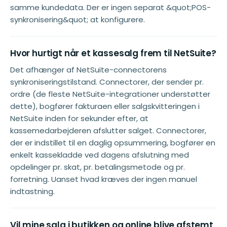
samme kundedata. Der er ingen separat &quot;POS-
synkronisering&quot; at konfigurere.
Hvor hurtigt når et kassesalg frem til NetSuite?
Det afhænger af NetSuite-connectorens
synkroniseringstilstand. Connectorer, der sender pr.
ordre (de fleste NetSuite-integrationer understøtter
dette), bogfører fakturaen eller salgskvitteringen i
NetSuite inden for sekunder efter, at
kassemedarbejderen afslutter salget. Connectorer,
der er indstillet til en daglig opsummering, bogfører en
enkelt kassekladde ved dagens afslutning med
opdelinger pr. skat, pr. betalingsmetode og pr.
forretning. Uanset hvad kræves der ingen manuel
indtastning.
Vil mine salg i butikken og online blive afstemt