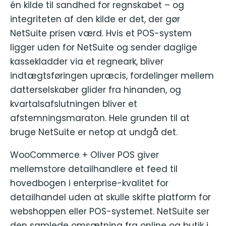
én kilde til sandhed for regnskabet – og
integriteten af den kilde er det, der gør
NetSuite prisen værd. Hvis et POS-system
ligger uden for NetSuite og sender daglige
kassekladder via et regneark, bliver
indtægtsføringen upræcis, fordelinger mellem
datterselskaber glider fra hinanden, og
kvartalsafslutningen bliver et
afstemningsmaraton. Hele grunden til at
bruge NetSuite er netop at undgå det.
WooCommerce + Oliver POS giver
mellemstore detailhandlere et feed til
hovedbogen i enterprise-kvalitet for
detailhandel uden at skulle skifte platform for
webshoppen eller POS-systemet. NetSuite ser
den samlede omsætning fra online og butik i