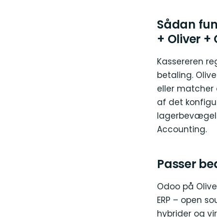
Sådan fu
+ Oliver +
Kassereren reg
betaling. Oli
eller matcher 
af det konfig
lagerbevægels
Accounting.
Passer beds
Odoo på Olive
ERP – open so
hybrider og v