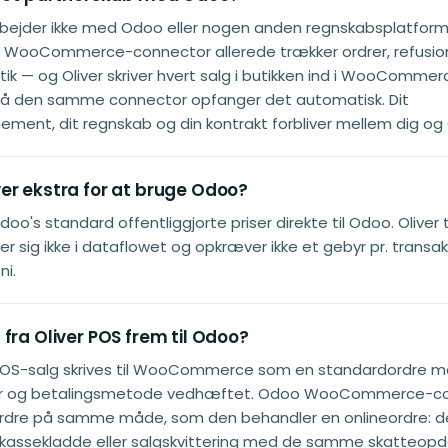
rbejder ikke med Odoo eller nogen anden regnskabsplatform.
s WooCommerce-connector allerede trækker ordrer, refusion
utik — og Oliver skriver hvert salg i butikken ind i WooComme
så den samme connector opfanger det automatisk. Dit
ment, dit regnskab og din kontrakt forbliver mellem dig og
er ekstra for at bruge Odoo?
doo's standard offentliggjorte priser direkte til Odoo. Oliver 
r sig ikke i dataflowet og opkræver ikke et gebyr pr. transakt
ni.
fra Oliver POS frem til Odoo?
r POS-salg skrives til WooCommerce som en standardordre m
atter og betalingsmetode vedhæftet. Odoo WooCommerce-c
rdre på samme måde, som den behandler en onlineordre: d
kassekladde eller salgskvittering med de samme skatteopd