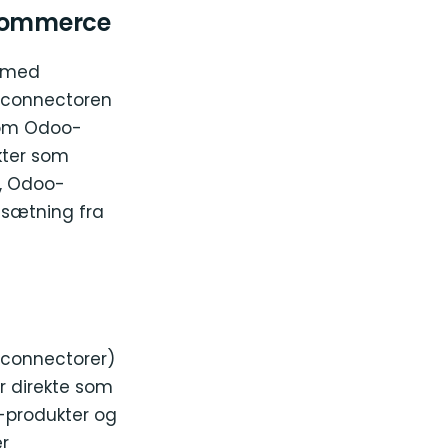
oCommerce
m med
-connectoren
som Odoo-
kter som
e, Odoo-
sætning fra
-connectorer)
r direkte som
-produkter og
r