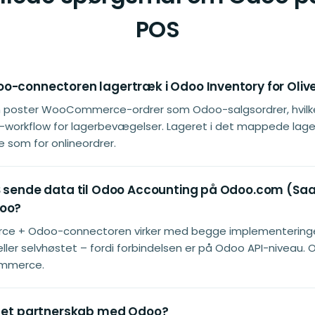
POS
o-connectoren lagertræk i Odoo Inventory for Oliv
 poster WooCommerce-ordrer som Odoo-salgsordrer, hvilke
workflow for lagerbevægelser. Lageret i det mappede lage
om for onlineordrer.
S sende data til Odoo Accounting på Odoo.com (Sa
doo?
e + Odoo-connectoren virker med begge implementering
eller selvhøstet – fordi forbindelsen er på Odoo API-niveau. O
ommerce.
S et partnerskab med Odoo?