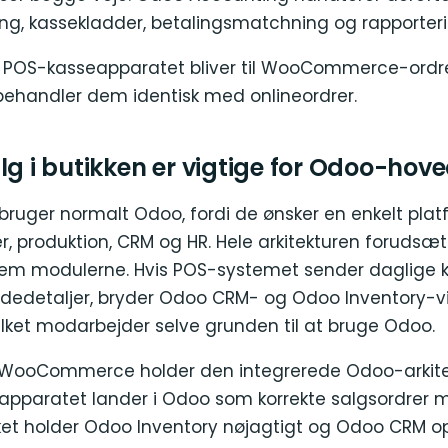
ing, kassekladder, betalingsmatchning og rapporteri
er POS-kasseapparatet bliver til WooCommerce-ordr
ehandler dem identisk med onlineordrer.
lg i butikken er vigtige for Odoo-ho
uger normalt Odoo, fordi de ønsker en enkelt platf
r, produktion, CRM og HR. Hele arkitekturen forudsæt
ellem modulerne. Hvis POS-systemet sender daglige 
ndedetaljer, bryder Odoo CRM- og Odoo Inventory-v
ket modarbejder selve grunden til at bruge Odoo.
 WooCommerce holder den integrerede Odoo-arkitek
eapparatet lander i Odoo som korrekte salgsordrer m
lket holder Odoo Inventory nøjagtigt og Odoo CRM o