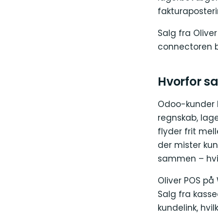
fakturaposter
Salg fra Oliv
connectoren b
Hvorfor sa
Odoo-kunder br
regnskab, lage
flyder frit m
der mister ku
sammen – hvil
Oliver POS på
Salg fra kass
kundelink, hvi