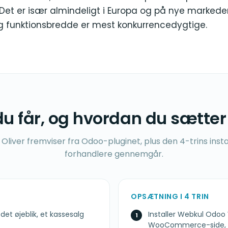
. Det er især almindeligt i Europa og på nye markede
g funktionsbredde er mest konkurrencedygtige.
u får, og hvordan du sætter
Oliver fremviser fra Odoo-pluginet, plus den 4-trins instal
forhandlere gennemgår.
OPSÆTNING I 4 TRIN
 det øjeblik, et kassesalg
Installer Webkul Od
WooCommerce-side, og