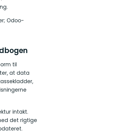
ng.
er; Odoo-
vedbogen
orm til
ter, at data
kassekladder,
isningerne
tur intakt.
ed det rigtige
pdateret.