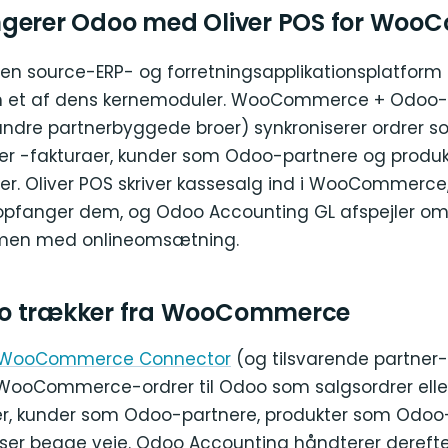
gerer Odoo med Oliver POS for Wo
en source-ERP- og forretningsapplikationsplatfor
 et af dens kernemoduler. WooCommerce + Odoo
andre partnerbyggede broer) synkroniserer ordrer 
ller -fakturaer, kunder som Odoo-partnere og produ
r. Oliver POS skriver kassesalg ind i WooCommerc
pfanger dem, og Odoo Accounting GL afspejler om
men med onlineomsætning.
o trækker fra WooCommerce
 WooCommerce Connector
(og tilsvarende partner
 WooCommerce-ordrer til Odoo som salgsordrer elle
r, kunder som Odoo-partnere, produkter som Odoo
er begge veje. Odoo Accounting håndterer derefte