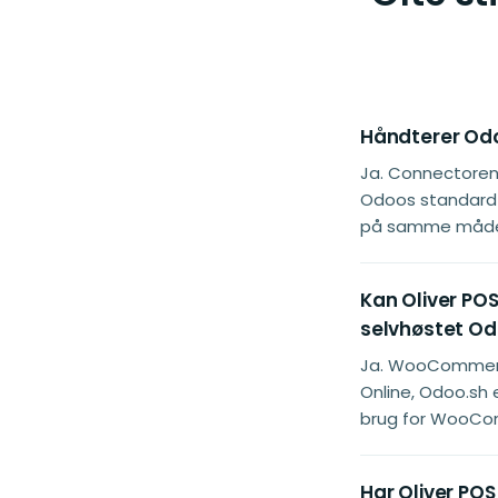
Håndterer Odo
Ja. Connectoren
Odoos standard-
på samme måde s
Kan Oliver PO
selvhøstet O
Ja. WooCommerc
Online, Odoo.sh 
brug for WooC
Har Oliver PO