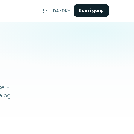
🇩🇰
Kom i gang
DA-DK
ce +
e og