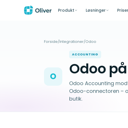
Produkt
Løsninger
Prise
Forside
/
Integrationer
/
Odoo
ACCOUNTING
Odoo på 
O
Odoo Accounting modt
Odoo-connectoren – o
butik.