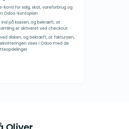
onti for salg, skat, vareforbrug og
din Odoo-kontoplan
og ind på kassen, og bekræft, at
amling er aktiveret ved checkout
lg ved disken, og bekræft, at fakturaen,
gskvitteringen vises i Odoo med de
atteopdelinger
 Oliver