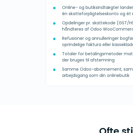
Online- og butiksindtægter lander
én skatteforpligtelseskonto og ét
Opdelinger pr. skattekode (GST/H
håndteres af Odoo WooCommer
Refusioner og annulleringer bogfø
oprindelige faktura eller kassekla
Totaler for betalingsmetoder ma
der bruges til afstemning
Samme Odoo-abonnement, sam
arbejdsgang som din onlinebutik
Ofte s