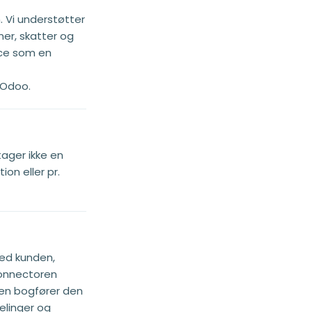
 Vi understøtter
er, skatter og
rce som en
 Odoo.
tager ikke en
ion eller pr.
ed kunden,
onnectoren
en bogfører den
elinger og