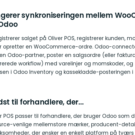
ngerer synkroniseringen mellem Wo
 Odoo
istrerer salget på Oliver POS, registrerer kunden, 
ver opretter en WooCommerce-ordre. Odoo-connecto
en Odoo-partner, poster en salgsordre (eller faktu
urerede workflow) med varelinjer og momskoder, og 
en i Odoo Inventory og kassekladde-posteringen 
t til forhandlere, der...
r POS passer til forhandlere, der bruger Odoo som d
urce-venlige mellemstore mærker, producent-detai
irksomheder, der ønsker en enkelt platform på tværs