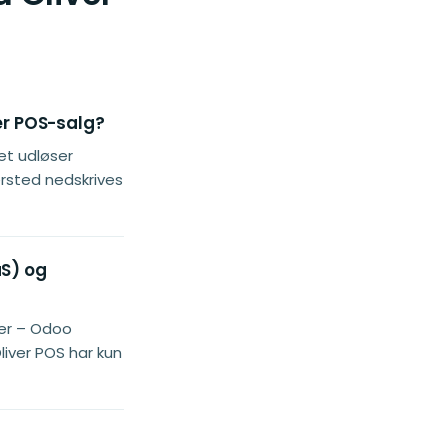
er POS-salg?
t udløser
rsted nedskrives
aS) og
er – Odoo
liver POS har kun