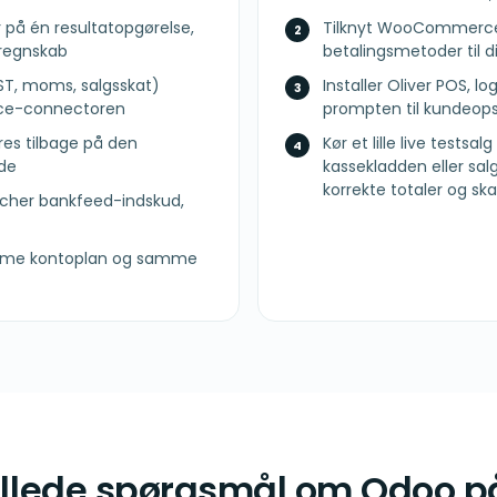
 på én resultatopgørelse,
Tilknyt WooCommerce-k
 regnskab
betalingsmetoder til 
ST, moms, salgsskat)
Installer Oliver POS, l
ce-connectoren
prompten til kundeops
res tilbage på den
Kør et lille live testsa
dde
kassekladden eller sal
korrekte totaler og sk
tcher bankfeed-indskud,
me kontoplan og samme
tillede spørgsmål om Odoo på