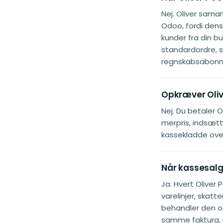
Nej. Oliver sama
Odoo, fordi den
kunder fra din b
standardordre, 
regnskabsabonne
Opkræver Oliv
Nej. Du betaler O
merpris, indsætte
kassekladde ove
Når kassesalg 
Ja. Hvert Olive
varelinjer, sk
behandler den o
samme faktura, 