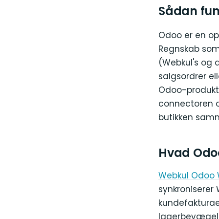
Sådan fun
Odoo er en op
Regnskab som
(Webkul's og 
salgsordrer e
Odoo-produkte
connectoren o
butikken sam
Hvad Odo
Webkul Odoo
synkroniserer
kundefakturae
lagerbevægels