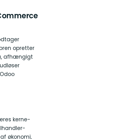
oCommerce
modtager
ren opretter
ra, afhængigt
udløser
i Odoo
eres kerne-
lhandler-
 af økonomi,