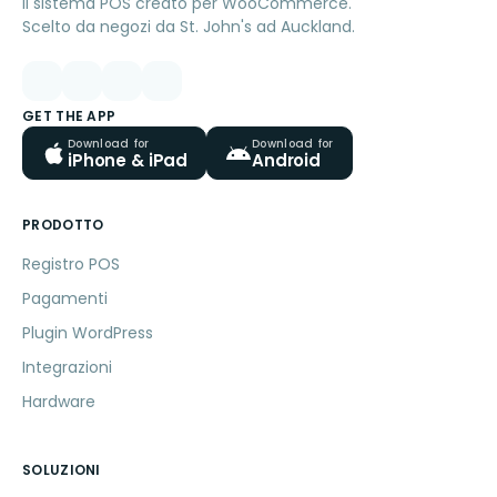
Il sistema POS creato per WooCommerce.
Scelto da negozi da St. John's ad Auckland.
GET THE APP
Download for
Download for
iPhone & iPad
Android
PRODOTTO
Registro POS
Pagamenti
Plugin WordPress
Integrazioni
Hardware
SOLUZIONI