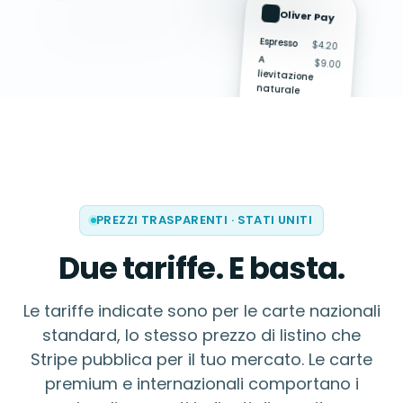
Tap to Pay
Oliver Pay
$48.20
OLIVER PAY
Espresso
$4.20
$48.20
A
lievitazione
$9.00
Tap to Pay on
naturale
iPhone
Scatola
$35.00
di
pasticcini
Totale
$48.20
Avvicina la
carta alla
parte
Pagato ·
PREZZI TRASPARENTI
·
STATI UNITI
Visa
superiore
··4821
Due tariffe. E basta.
Annulla
Le tariffe indicate sono per le carte nazionali
standard, lo stesso prezzo di listino che
Stripe pubblica per il tuo mercato. Le carte
premium e internazionali comportano i