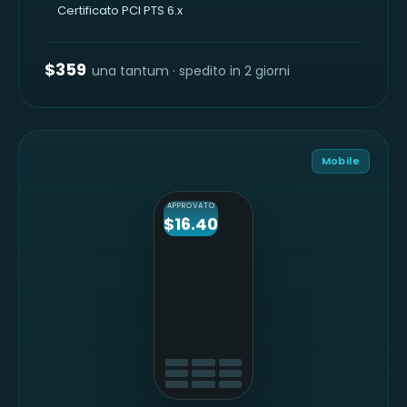
Certificato PCI PTS 6.x
$359
una tantum · spedito in 2 giorni
Mobile
APPROVATO
$16.40