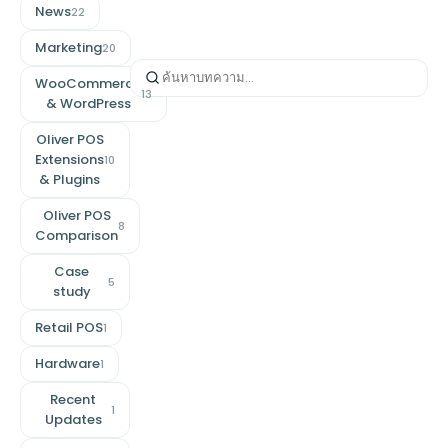
News
22
Marketing
20
WooCommerce
13
& WordPress
Oliver POS
Extensions
10
& Plugins
Oliver POS
8
Comparison
Case
5
study
Retail POS
1
Hardware
1
Recent
1
Updates