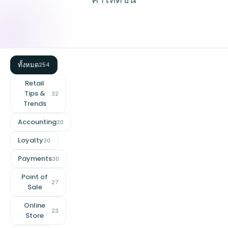
ทั้งหมด
254
Retail
Tips &
32
Trends
Accounting
30
Loyalty
30
Payments
30
Point of
27
Sale
Online
23
Store