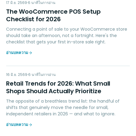
WP
POINT OF SALE
17 มิ.ย. 2569
6
นาทีในการอ่าน
The WooCommerce POS Setup
Checklist for 2026
Connecting a point of sale to your WooCommerce store
should take an afternoon, not a fortnight. Here's the
checklist that gets your first in-store sale right.
อ่านบทความ
RT
RETAIL TIPS & TRENDS
16 มิ.ย. 2569
6
นาทีในการอ่าน
Retail Trends for 2026: What Small
Shops Should Actually Prioritize
The opposite of a breathless trend list: the handful of
shifts that genuinely move the needle for small,
independent retailers in 2026 — and what to ignore.
อ่านบทความ