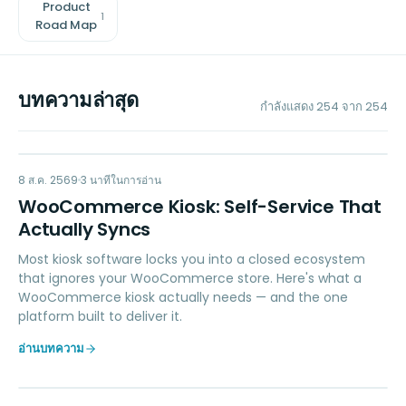
Product
1
Road Map
บทความล่าสุด
กำลังแสดง
254
จาก
254
RETAIL POS
8 ส.ค. 2569
3
นาทีในการอ่าน
WooCommerce Kiosk: Self-Service That
Actually Syncs
Most kiosk software locks you into a closed ecosystem
that ignores your WooCommerce store. Here's what a
WooCommerce kiosk actually needs — and the one
platform built to deliver it.
อ่านบทความ