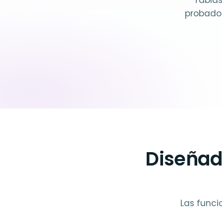
Tablas
probador
Diseñad
Las funci