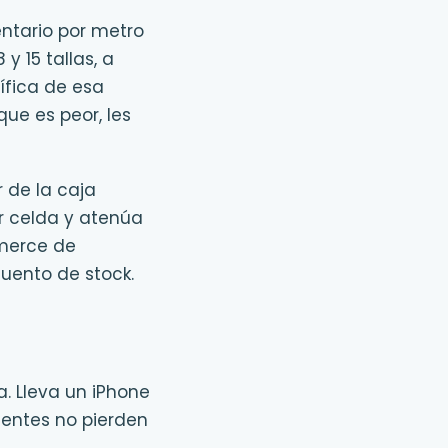
ntario por metro
y 15 tallas, a
ífica de esa
que es peor, les
r de la caja
or celda y atenúa
mmerce de
cuento de stock.
a. Lleva un iPhone
lientes no pierden