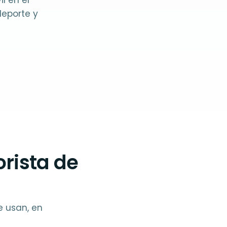
l en el
deporte y
rista de
e usan, en