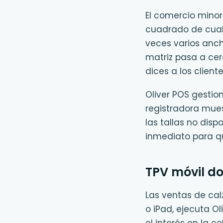
El comercio minor
cuadrado de cualqu
veces varios anch
matriz pasa a cero
dices a los clien
Oliver POS gestion
registradora mues
las tallas no dis
inmediato para qu
TPV móvil d
Las ventas de cal
o iPad, ejecuta Ol