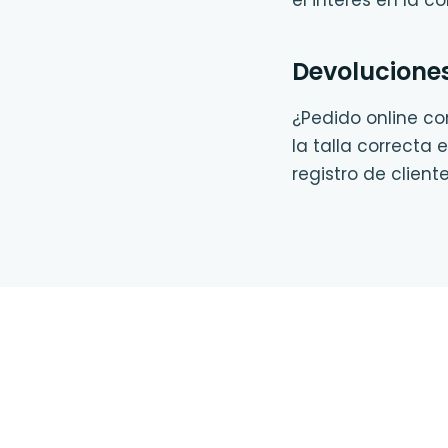
el interés en la co
Devoluciones
¿Pedido online con
la talla correcta 
registro de client