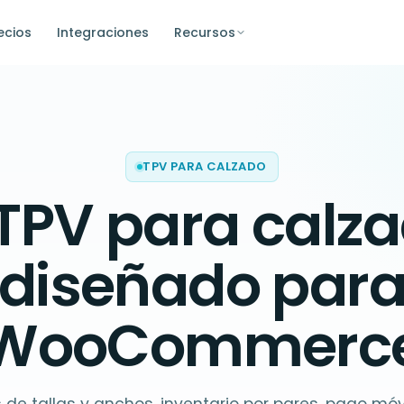
ecios
Integraciones
Recursos
TPV PARA CALZADO
TPV para calz
diseñado par
WooCommerc