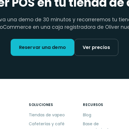
er POS en tu tienda de
va una demo de 30 minutos y recorreremos tu tie
Commerce en una caja registradora de Oliver nu
Reservar una demo
Ver precios
SOLUCIONES
RECURSOS
Tiendas de vapeo
Blog
Cafeterías y café
Base de