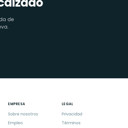
 calzado
nda de
eva.
EMPRESA
LEGAL
Sobre nosotros
Privacidad
Empleo
Términos