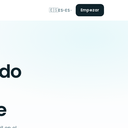
🇪🇸
Empezar
ES-ES
ado
a
e