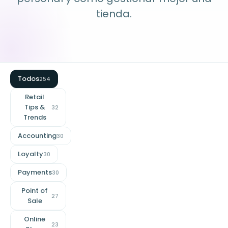
tienda.
Todos
254
Retail
Tips &
32
Trends
Accounting
30
Loyalty
30
Payments
30
Point of
27
Sale
Online
23