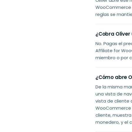
Oliver abre ese 
WooCommerce ya
reglas se manti
¿Cobra Oliver
No. Pagas el pr
Affiliate for W
miembro o por can
¿Cómo abre Ol
De la misma man
una vista de na
vista de cliente 
WooCommerce de
cliente, muestra
monedero, y el c