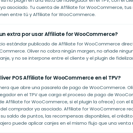
mismo plugin en una vista de navegador en el TPV, con el cli
 asociado. Tu cuenta de Affiliate for WooCommerce, tus 
enen entre tú y Affiliate for WooCommerce.
 un extra por usar Affiliate for WooCommerce?
ecio estándar publicado de Affiliate for WooCommerce dir
ooCommerce. Oliver no cobra ningún margen, no añade ningu
je, y no se interpone entre el cliente y el plugin de fideliza
iver POS Affiliate for WooCommerce en el TPV?
era que abre una pasarela de pago de WooCommerce. Oliv
vegador en el TPV que carga el proceso de pago de WooCo
de Affiliate for WooCommerce, si el plugin la ofrece) con el 
l comprador ya asociado. Affiliate for WooCommerce re
 su saldo de puntos, las recompensas disponibles, el crédito
ajero puede aplicar canjes en el mismo flujo que una venta 