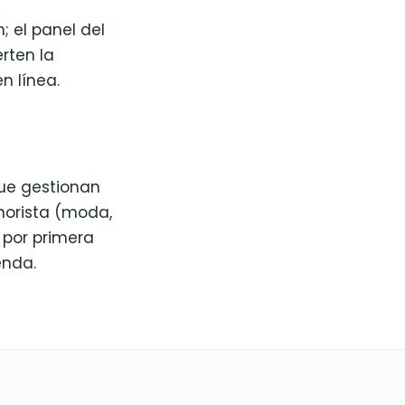
; el panel del
rten la
n línea.
que gestionan
norista (moda,
 por primera
enda.