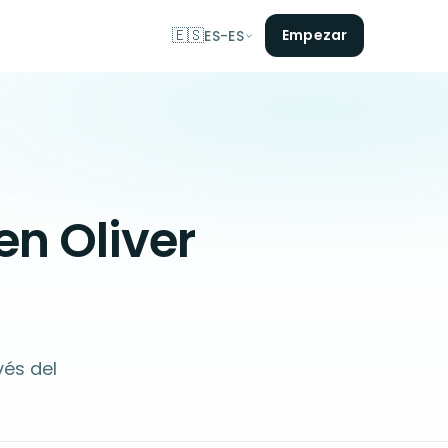
🇪🇸
Empezar
ES-ES
en Oliver
vés del