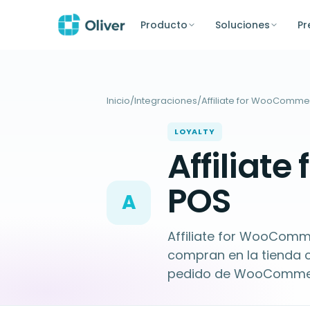
Producto
Soluciones
Pr
Inicio
/
Integraciones
/
Affiliate for WooComm
LOYALTY
Affiliat
POS
A
Affiliate for WooComm
compran en la tienda co
pedido de WooComme