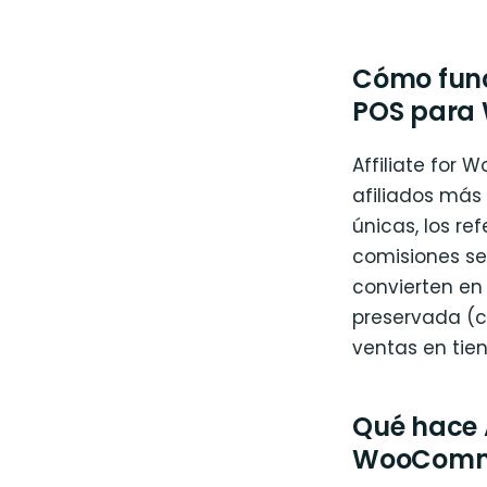
Cómo func
POS para
Affiliate for
afiliados más
únicas, los r
comisiones se
convierten en
preservada (cu
ventas en tie
Qué hace 
WooComm