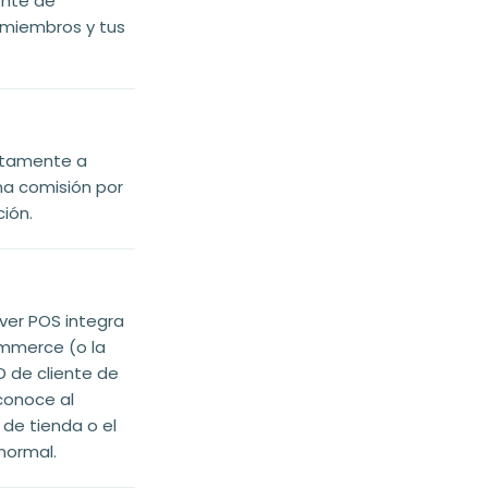
ente de
miembros y tus
ectamente a
na comisión por
ción.
er POS integra
mmerce (o la
ID de cliente de
conoce al
 de tienda o el
normal.