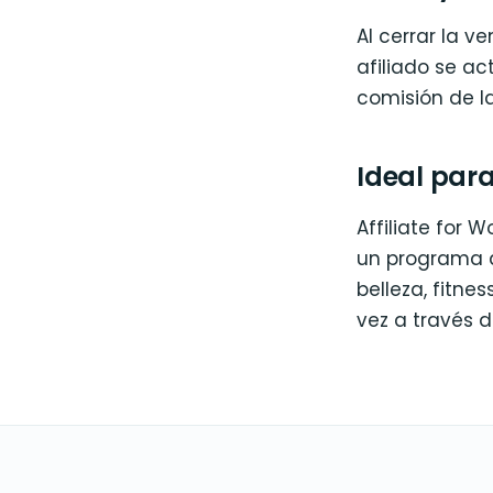
Al cerrar la v
afiliado se ac
comisión de l
Ideal par
Affiliate for
un programa d
belleza, fitn
vez a través d