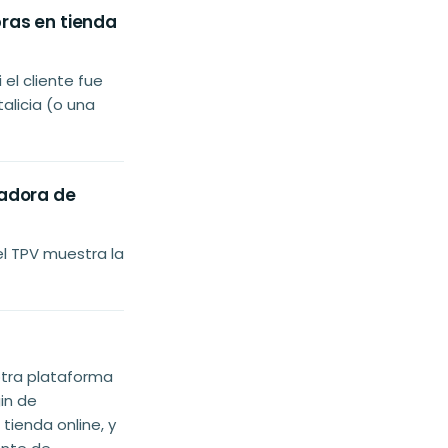
pras en tienda
 el cliente fue
talicia (o una
tradora de
el TPV muestra la
otra plataforma
in de
ienda online, y