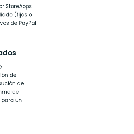
or StoreApps
ado (fijas o
ivos de PayPal
iados
e
ión de
ibución de
Commerce
a para un