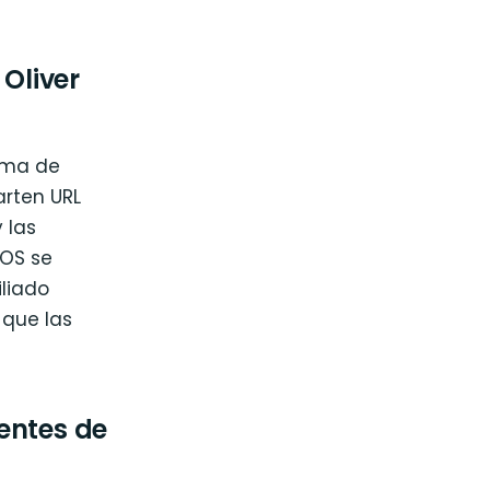
Oliver
ama de
rten URL
 las
POS se
liado
 que las
entes de