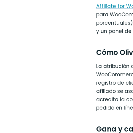
Affiliate fo
para WooComme
porcentuales)
y un panel de 
Cómo Olive
La atribución 
WooCommerce (
registro de cl
afiliado se a
acredita la c
pedido en líne
Gana y ca