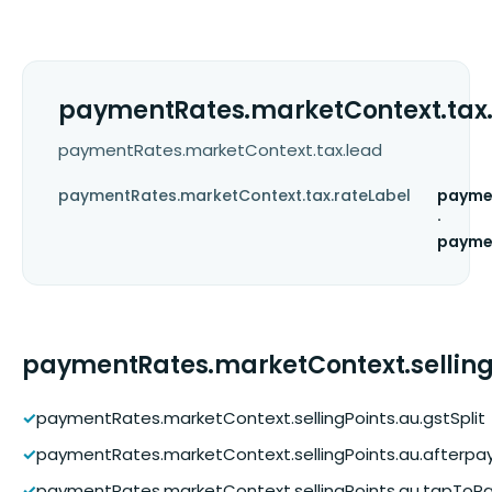
paymentRates.marketContext.tax
paymentRates.marketContext.tax.lead
paymentRates.marketContext.tax.rateLabel
paymen
·
payme
paymentRates.marketContext.selling
✓
paymentRates.marketContext.sellingPoints.au.gstSplit
✓
paymentRates.marketContext.sellingPoints.au.afterpa
✓
paymentRates.marketContext.sellingPoints.au.tapToP