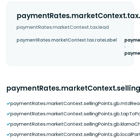
paymentRates.marketContext.tax
paymentRates.marketContext.tax.lead
paymentRates.marketContext.tax.rateLabel
paymen
·
payme
paymentRates.marketContext.selling
✓
paymentRates.marketContext.sellingPoints.gb.mtdRe
✓
paymentRates.marketContext.sellingPoints.gb.tapToP
✓
paymentRates.marketContext.sellingPoints.gb.klarnaC
✓
paymentRates.marketContext.sellingPoints.gb.localPar