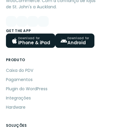
WooCommerce. Com a confiança de lojas
de St. John's a Auckland.
GET THE APP
Download for
Download for
iPhone & iPad
Android
PRODUTO
Caixa do PDV
Pagamentos
Plugin do WordPress
Integrações
Hardware
SOLUÇÕES