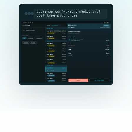
yourshop.com/wp-admin/edit.php?
post_type=shop_order