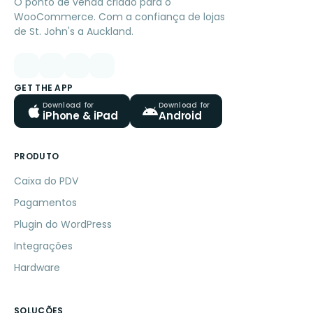
O ponto de venda criado para o
WooCommerce. Com a confiança de lojas
de St. John's a Auckland.
GET THE APP
Download for
Download for
iPhone & iPad
Android
PRODUTO
Caixa do PDV
Pagamentos
Plugin do WordPress
Integrações
Hardware
SOLUÇÕES